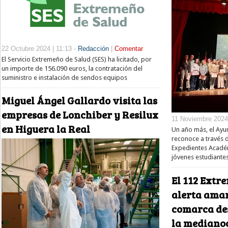
22 Octubre 2024 | 11:13 -
Redacción
|
Comentar
El Servicio Extremeño de Salud (SES) ha licitado, por
un importe de 156.090 euros, la contratación del
suministro e instalación de sendos equipos
Miguel Ángel Gallardo visita las
empresas de Lonchiber y Resilux
11 Noviembre 2024 
en Higuera la Real
Un año más, el Ayu
reconoce a través 
Expedientes Académ
jóvenes estudiante
El 112 Extr
alerta amari
comarca des
la mediano