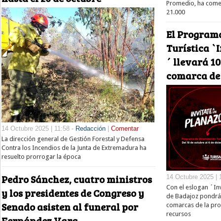
Promedio, ha comen
21.000
El Program
Turística `
´ llevará 10
comarca de
14 Octubre 2025 | 11:58 -
Redacción
|
Comentar
La dirección general de Gestión Forestal y Defensa
Contra los Incendios de la Junta de Extremadura ha
resuelto prorrogar la época
Pedro Sánchez, cuatro ministros
14 Octubre 2025 | 
Con el eslogan ´Inv
y los presidentes de Congreso y
de Badajoz pondrá 
Senado asisten al funeral por
comarcas de la pro
recursos
Fernández Vara