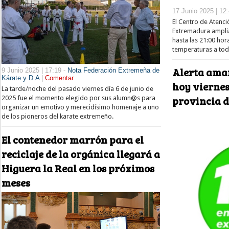
17 Junio 2025 | 12
El Centro de Atenc
Extremadura amplia
hasta las 21:00 hora
temperaturas a tod
Alerta amar
9 Junio 2025 | 17:19 -
Nota Federación Extremeña de
Kárate y D.A
|
Comentar
hoy viernes 
La tarde/noche del pasado viernes día 6 de junio de
provincia d
2025 fue el momento elegido por sus alumn@s para
organizar un emotivo y merecidísimo homenaje a uno
de los pioneros del karate extremeño.
El contenedor marrón para el
reciclaje de la orgánica llegará a
Higuera la Real en los próximos
meses