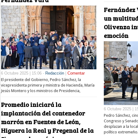
Fernández 
un multitud
Olivenza in
emoción
6 Octubre 2025 | 15:06 -
Redacción
|
Comentar
El presidente del Gobierno, Pedro Sánchez, la
vicepresidenta primera y ministra de Hacienda, María
Jesús Montero y los ministros de Presidencia,
Promedio iniciará la
6 Octubre 2025 | 1
implantación del contenedor
Pedro Sánchez, cinc
marrón en Fuentes de León,
Congreso y Senado,
desplazan a la loc
Higuera la Real y Fregenal de la
político extremeño