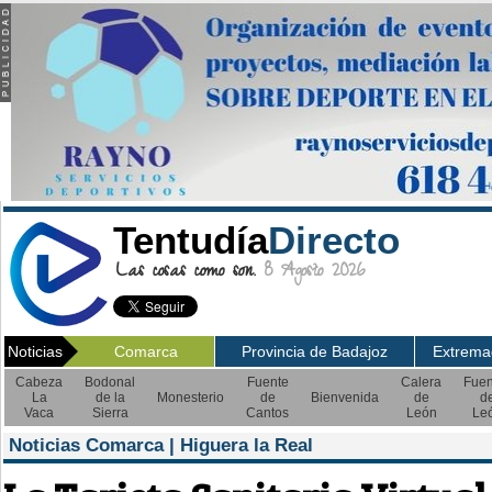
Tentudía
Directo
Las cosas como son.
8 Agosto 2026
Noticias
Comarca
Provincia de Badajoz
Extrema
Cabeza
Bodonal
Fuente
Calera
Fuen
La
de la
Monesterio
de
Bienvenida
de
d
Vaca
Sierra
Cantos
León
Le
Noticias Comarca | Higuera la Real