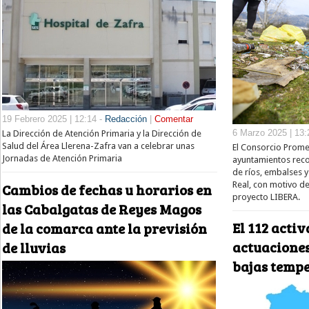
19 Febrero 2025 | 12:14 -
Redacción
|
Comentar
6 Marzo 2025 | 13:
La Dirección de Atención Primaria y la Dirección de
Salud del Área Llerena-Zafra van a celebrar unas
El Consorcio Prome
Jornadas de Atención Primaria
ayuntamientos reco
de ríos, embalses 
Real, con motivo de
Cambios de fechas u horarios en
proyecto LIBERA.
las Cabalgatas de Reyes Magos
El 112 activ
de la comarca ante la previsión
actuaciones
de lluvias
bajas temp