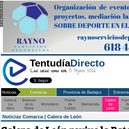
Tentudía
Directo
Las cosas como son.
8 Agosto 2026
Noticias
Comarca
Provincia de Badajoz
Extrema
Cabeza
Bodonal
Fuente
Calera
Fuen
La
de la
Monesterio
de
Bienvenida
de
d
Vaca
Sierra
Cantos
León
Le
Noticias Comarca | Calera de León