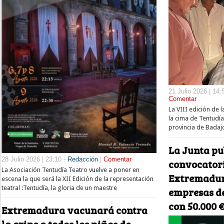
21 Julio 2026 | 14:
Comentar
La VIII edición de 
la cima de Tentudía,
provincia de Bada
La Junta pu
28 Julio 2026 | 23:10 -
Redacción
|
Comentar
convocatori
La Asociación Tentudía Teatro vuelve a poner en
Extremadur
escena la que será la XII Edición de la representación
teatral :Tentudía, la gloria de un maestre
empresas de
con 50.000 
Extremadura vacunará contra