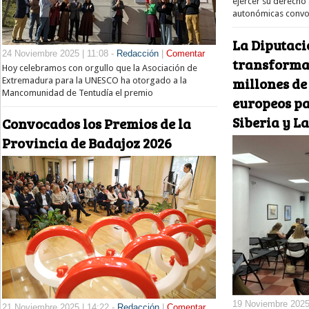
ejercer su derecho 
autonómicas convoc
La Diputaci
24 Noviembre 2025 | 11:08 -
Redacción
|
Comentar
transformac
Hoy celebramos con orgullo que la Asociación de
millones de
Extremadura para la UNESCO ha otorgado a la
Mancomunidad de Tentudía el premio
europeos pa
Siberia y L
Convocados los Premios de la
Provincia de Badajoz 2026
19 Noviembre 2025
21 Noviembre 2025 | 14:22 -
Redacción
|
Comentar