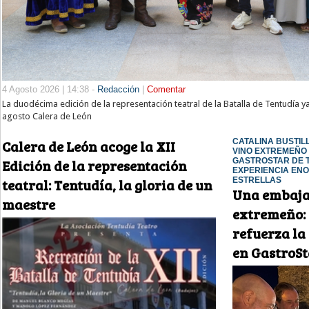
4 Agosto 2026 | 14:38 -
Redacción
|
Comentar
La duodécima edición de la representación teatral de la Batalla de Tentudía ya 
agosto Calera de León
Calera de León acoge la XII
CATALINA BUSTIL
VINO EXTREMEÑO 
Edición de la representación
GASTROSTAR DE 
EXPERIENCIA EN
teatral: Tentudía, la gloria de un
ESTRELLAS
Una embaja
maestre
extremeño: 
refuerza la
en GastroSt