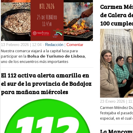
Carmen Mén
de Calera d
100 cumple
13 Febrero 2026 | 12:04 -
Redacción
|
Comentar
Nuestra comarca viajará a la capital lusa para
participar en la 𝗕𝗼𝗹𝘀𝗮 𝗱𝗲 𝗧𝘂𝗿𝗶𝘀𝗺𝗼 𝗱𝗲 𝗟𝗶𝘀𝗯𝗼𝗮,
uno de los encuentros más importantes
El 112 activa alerta amarilla en
el sur de la provincia de Badajoz
para mañana miércoles
23 Enero 2026 | 11
Carmen Méndez Dur
festejaba el pasad
especial, en el cua
La Mancomu