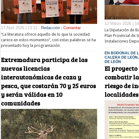
12 Marzo 2026 | 14
17 Abril 2026 | 13:11 -
Redacción
|
Comentar
La Diputación de B
“La literatura ofrece aquello de lo que la sociedad
Plan Provincial de 
carece en estos momentos”, con estas palabras se ha
Instalaciones Depor
presentado hoy la programación
EN BODONAL DE L
CALERA DE LEÓN,
Extremadura participa de las
DE LEÓN
El proyect
nuevas licencias
combatir la
interautonómicas de caza y
riesgo de i
pesca, que costarán 70 y 25 euros
localidades
y serán válidas en 10
comunidades