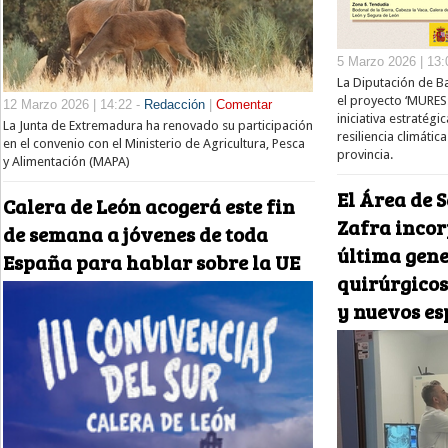
5 Marzo 2026 | 13:
La Diputación de 
el proyecto ‘MURES:
12 Marzo 2026 | 14:22 -
Redacción
|
Comentar
iniciativa estratégi
La Junta de Extremadura ha renovado su participación
resiliencia climátic
en el convenio con el Ministerio de Agricultura, Pesca
provincia.
y Alimentación (MAPA)
El Área de S
Calera de León acogerá este fin
Zafra incor
de semana a jóvenes de toda
última gene
España para hablar sobre la UE
quirúrgicos
y nuevos es