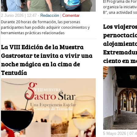
El Programa de For
organiza la inicia
B", una actividad so
2 Junio 2026 | 12:47 -
Redacción
|
Comentar
Durante 20 horas de formación, las personas
Los viajeros
participantes han podido adquirir conocimientos y
pernoctacio
herramientas prácticas relacionadas
alojamiento
La VIII Edición de la Muestra
Extremadura
Gastrostar te invita a vivir una
ciento en m
noche mágica en la cima de
Tentudía
5 Mayo 2026 | 07: