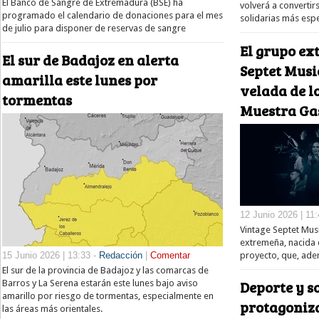
El Banco de Sangre de Extremadura (BSE) ha
volverá a convertir
programado el calendario de donaciones para el mes
solidarias más espe
de julio para disponer de reservas de sangre
El grupo e
El sur de Badajoz en alerta
Septet Musi
amarilla este lunes por
velada de lo
tormentas
Muestra Ga
12 Junio 2026 | 11
Vintage Septet Mus
extremeña, nacida 
proyecto, que, ade
15 Junio 2026 | 13:33 -
Redacción
|
Comentar
El sur de la provincia de Badajoz y las comarcas de
Deporte y s
Barros y La Serena estarán este lunes bajo aviso
amarillo por riesgo de tormentas, especialmente en
protagoniza
las áreas más orientales.