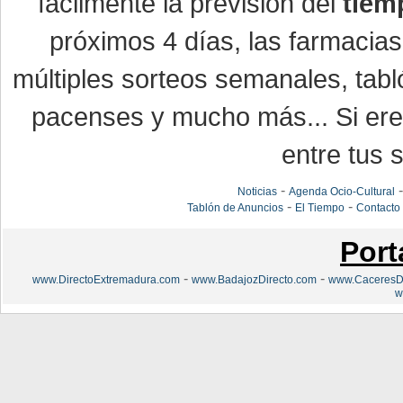
fácilmente la previsión del
tiem
próximos 4 días, las farmacias
múltiples sorteos semanales, tabl
pacenses y mucho más... Si eres
entre tus s
-
Noticias
Agenda Ocio-Cultural
-
-
Tablón de Anuncios
El Tiempo
Contacto
Port
-
-
www.DirectoExtremadura.com
www.BadajozDirecto.com
www.CaceresDi
w