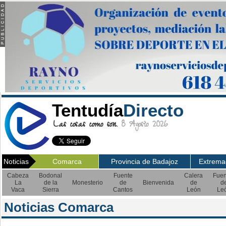
Tentudía
Directo
Las cosas como son.
8 Agosto 2026
Noticias
Comarca
Provincia de Badajoz
Extrema
Cabeza
Bodonal
Fuente
Calera
Fuen
La
de la
Monesterio
de
Bienvenida
de
d
Vaca
Sierra
Cantos
León
Le
Noticias Comarca