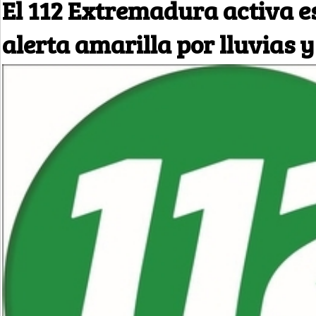
El 112 Extremadura activa es
alerta amarilla por lluvias y