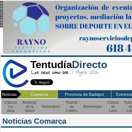
Tentudía
Directo
Las cosas como son.
7 Agosto 2026
Noticias
Comarca
Provincia de Badajoz
Extrema
Cabeza
Bodonal
Fuente
Calera
Fuen
La
de la
Monesterio
de
Bienvenida
de
d
Vaca
Sierra
Cantos
León
Le
Noticias Comarca