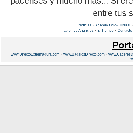
pacenses y mucho más... Si eres
entre tus s
-
Noticias
Agenda Ocio-Cultural
-
-
Tablón de Anuncios
El Tiempo
Contacto
Port
-
-
www.DirectoExtremadura.com
www.BadajozDirecto.com
www.CaceresDi
w