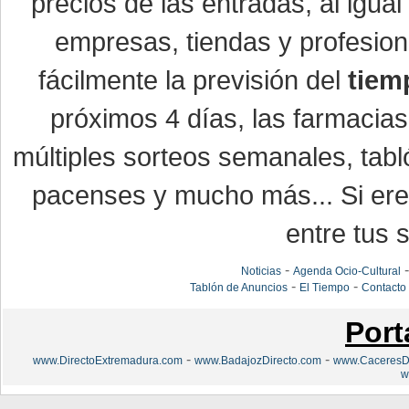
precios de las entradas, al igu
empresas, tiendas y profesio
fácilmente la previsión del
tiem
próximos 4 días, las farmacias
múltiples sorteos semanales, tabl
pacenses y mucho más... Si eres
entre tus s
-
Noticias
Agenda Ocio-Cultural
-
-
Tablón de Anuncios
El Tiempo
Contacto
Port
-
-
www.DirectoExtremadura.com
www.BadajozDirecto.com
www.CaceresDi
w