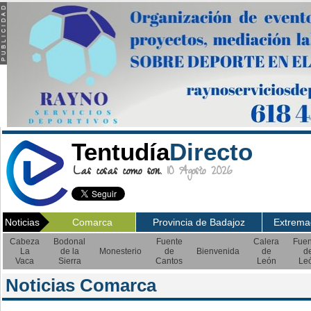
Tentudía
Directo
Las cosas como son.
10 Agosto 2026
Noticias
Comarca
Provincia de Badajoz
Extrema
Cabeza
Bodonal
Fuente
Calera
Fuen
La
de la
Monesterio
de
Bienvenida
de
d
Vaca
Sierra
Cantos
León
Le
Noticias Comarca