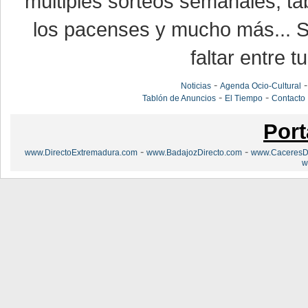
múltiples sorteos semanales, ta
los pacenses y mucho más... Si
faltar entre t
-
Noticias
Agenda Ocio-Cultural
-
-
Tablón de Anuncios
El Tiempo
Contacto
Port
-
-
www.DirectoExtremadura.com
www.BadajozDirecto.com
www.CaceresDi
w