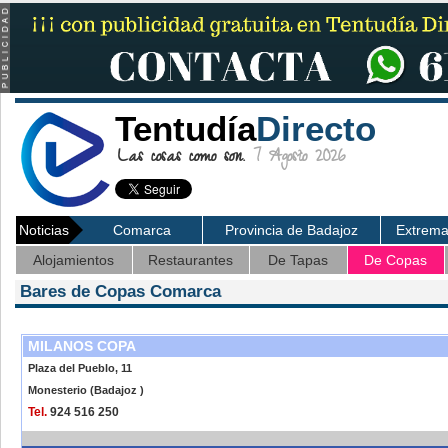
Tentudía
Directo
Las cosas como son.
7 Agosto 2026
Noticias
Comarca
Provincia de Badajoz
Extrem
Alojamientos
Restaurantes
De Tapas
De Copas
Bares de Copas Comarca
MILANOS COPA
Plaza del Pueblo, 11
Monesterio (Badajoz )
Tel.
924 516 250