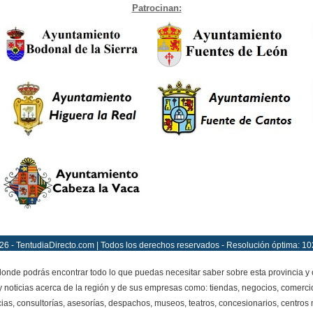
Patrocinan:
26 - TentudiaDirecto.com | Todos los derechos reservados - Resolución óptima: 10
onde podrás encontrar todo lo que puedas necesitar saber sobre esta provincia y
y noticias acerca de la región y de sus empresas como: tiendas, negocios, comercio
ias, consultorías, asesorías, despachos, museos, teatros, concesionarios, centros mé