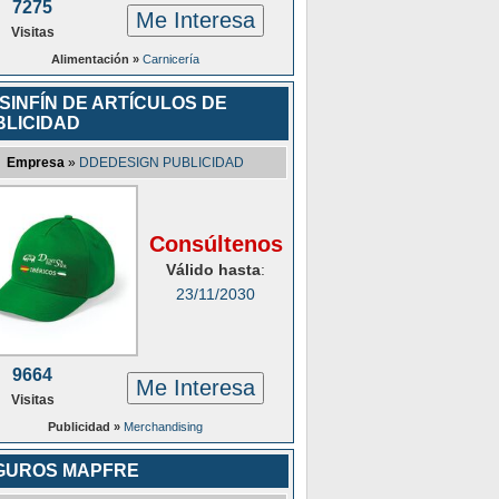
7275
Me Interesa
Visitas
Alimentación »
Carnicería
SINFÍN DE ARTÍCULOS DE
BLICIDAD
Empresa
»
DDEDESIGN PUBLICIDAD
Consúltenos
Válido hasta
:
23/11/2030
9664
Me Interesa
Visitas
Publicidad »
Merchandising
GUROS MAPFRE