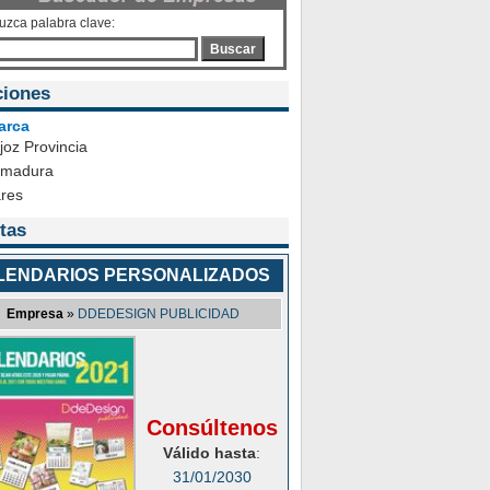
duzca palabra clave:
Buscar
ciones
arca
joz Provincia
emadura
ares
tas
LENDARIOS PERSONALIZADOS
Empresa
»
DDEDESIGN PUBLICIDAD
Consúltenos
Válido hasta
:
31/01/2030