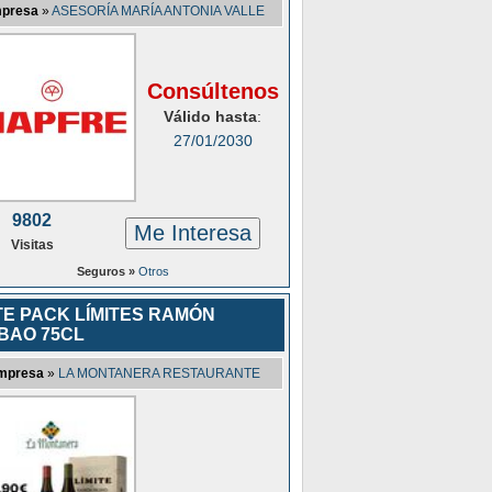
presa
»
ASESORÍA MARÍA ANTONIA VALLE
Consúltenos
Válido hasta
:
27/01/2030
9802
Me Interesa
Visitas
Seguros »
Otros
TE PACK LÍMITES RAMÓN
BAO 75CL
mpresa
»
LA MONTANERA RESTAURANTE