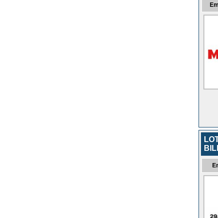
Em
LO
BIL
E