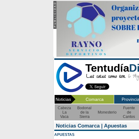
Tentudía
D
Las cosas como son.
6 Ago
Noticias
Comarca
Provinci
Cabeza
Bodonal
Fuente
La
de la
Monesterio
de
Vaca
Sierra
Cantos
Noticias Comarca | Apuestas
APUESTAS