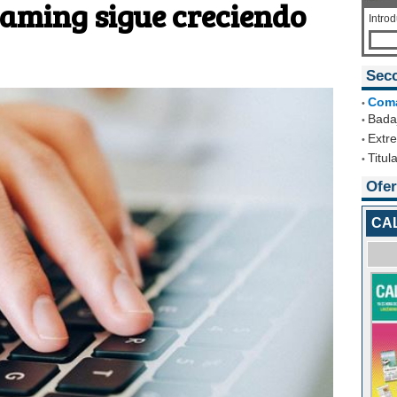
gaming sigue creciendo
Intro
Sec
Com
•
Bada
•
Extr
•
Titul
•
Ofer
CA