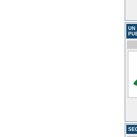
UN 
PU
SE