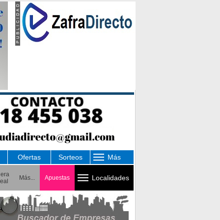
Ofertas
Sorteos
Más
uera
Localidades
Más...
Apuestas
eal