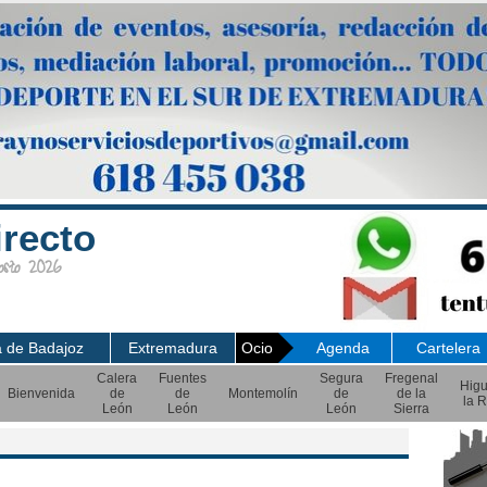
irecto
sto 2026
a de Badajoz
Extremadura
Ocio
Agenda
Cartelera
Calera
Fuentes
Segura
Fregenal
Hig
Bienvenida
de
de
Montemolín
de
de la
la R
León
León
León
Sierra