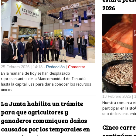
2026
25 Febrero 2026 | 14:18 -
Redacción
|
Comentar
En la mañana de hoy se han desplazado
representantes de la Mancomunidad de Tentudía
hasta la capital lusa para dar a conocer los recursos
únicos
13 Febrero 2026 | 
La Junta habilita un trámite
Nuestra comarca via
participar en la 𝗕𝗼𝗹𝘀
para que agricultores y
uno de los encuent
ganaderos comuniquen daños
Cinco carre
causados por los temporales en
continúan c