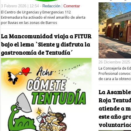
3 Febrero 2026 | 12:54 -
Redacción
|
Comentar
El Centro de Urgencias y Emergencias 112
Extremadura ha activado el nivel amarillo de alerta
por lluvias en las zonas de Barros
La Mancomunidad viaja a FITUR
bajo el lema `Siente y disfruta la
gastronomía de Tentudía´
26 Diciembre 2025 
La Consejería de E
Profesional convoc
de cara a la obtenc
La Asamble
Roja Tentu
atiende a m
este año gra
voluntaria