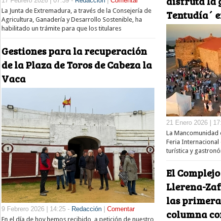
disfruta la
17 Febrero 2026 | 07:39 -
Redacción
|
Comentar
La Junta de Extremadura, a través de la Consejería de
Tentudía´ e
Agricultura, Ganadería y Desarrollo Sostenible, ha
habilitado un trámite para que los titulares
Gestiones para la recuperación
de la Plaza de Toros de Cabeza la
Vaca
21 Enero 2026 | 17
La Mancomunidad d
Feria Internacional
turística y gastro
El Complejo
Llerena-Zaf
las primera
9 Febrero 2026 | 14:25 -
Redacción
|
Comentar
columna co
En el día de hoy hemos recibido, a petición de nuestro