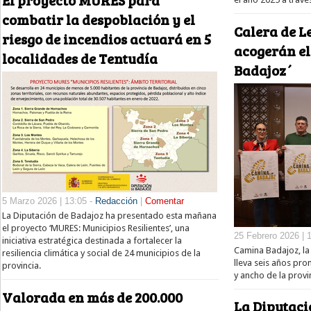
El proyecto MURES para
combatir la despoblación y el
Calera de L
riesgo de incendios actuará en 5
acogerán e
localidades de Tentudía
Badajoz´
5 Marzo 2026 | 13:05 -
Redacción
|
Comentar
La Diputación de Badajoz ha presentado esta mañana
el proyecto ‘MURES: Municipios Resilientes’, una
25 Febrero 2026 | 
iniciativa estratégica destinada a fortalecer la
Camina Badajoz, la 
resiliencia climática y social de 24 municipios de la
lleva seis años pr
provincia.
y ancho de la provi
Valorada en más de 200.000
La Diputaci