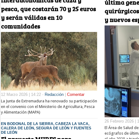
última gene
pesca, que costarán 70 y 25 euros
quirúrgicos
y serán válidas en 10
y nuevos es
comunidades
12 Marzo 2026 | 14:22 -
Redacción
|
Comentar
La Junta de Extremadura ha renovado su participación
en el convenio con el Ministerio de Agricultura, Pesca
y Alimentación (MAPA)
26 Febrero 2026 | 
EN BODONAL DE LA SIERRA, CABEZA LA VACA,
El Área de Salud de
CALERA DE LEÓN, SEGURA DE LEÓN Y FUENTES
DE LEÓN
ecógrafos de últim
el año 2025 a trav