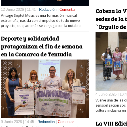
Cabeza la V
12 Junio 2026 | 11:41 -
Redacción
|
Comentar
Vintage Septet Music es una formación musical
sedes de la 
extremeña, nacida con el impulso de todo nuevo
`Orgullo de
proyecto, que, además se conjuga con la notable
Deporte y solidaridad
protagonizan el fin de semana
en la Comarca de Tentudía
4 Junio 2026 | 13:
Vuelve una de las c
sensibilización soc
cultura inclusiva en
La VIII Edi
9 Junio 2026 | 14:45 -
Redacción
|
Comentar