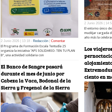
2 Junio 2026 | 14:
El entorno único de
mudéjar cargada de
año más la celebra
2 Junio 2026 | 13:18 -
Redacción
|
Comentar
El Programa de Formación Escala Tentudía 25
Los viajeros
organiza la iniciativa "APS SOLIDARIO: TEN TU PLAN
pernoctacio
B", una actividad solidaria con
alojamiento
El Banco de Sangre pasará
Extremadura
durante el mes de junio por
ciento en m
Cabeza la Vaca, Bodonal de la
Sierra y Fregenal de la Sierra