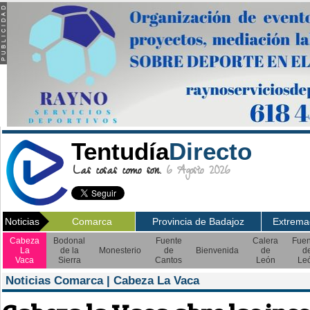
Tentudía
Directo
Las cosas como son.
6 Agosto 2026
Noticias
Comarca
Provincia de Badajoz
Extrema
Cabeza
Bodonal
Fuente
Calera
Fuen
La
de la
Monesterio
de
Bienvenida
de
d
Vaca
Sierra
Cantos
León
Le
Noticias Comarca | Cabeza La Vaca