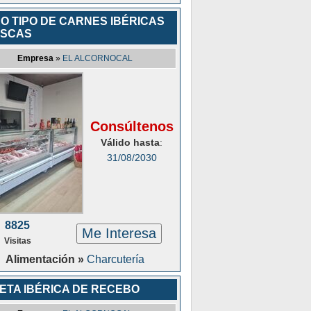
O TIPO DE CARNES IBÉRICAS
ESCAS
Empresa
»
EL ALCORNOCAL
Consúltenos
Válido hasta
:
31/08/2030
8825
Me Interesa
Visitas
Alimentación »
Charcutería
ETA IBÉRICA DE RECEBO