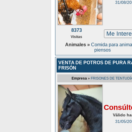
31/08/2
8373
Me Inter
Visitas
Animales »
Comida para anima
piensos
VENTA DE POTROS DE PURA R
FRISÓN
Empresa
»
FRISONES DE TENTUDÍ
Consúlt
Válido ha
31/05/2