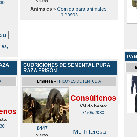
Visitas
030
Animales »
Comida para animales,
piensos
esa
les,
PAN
AZA
CUBRICIONES DE SEMENTAL PURA
RAZA FRISÓN
A
Empresa
»
FRISONES DE TENTUDÍA
Consúltenos
Válido hasta
:
enos
31/05/2030
sta
:
030
8447
Me Interesa
Visitas