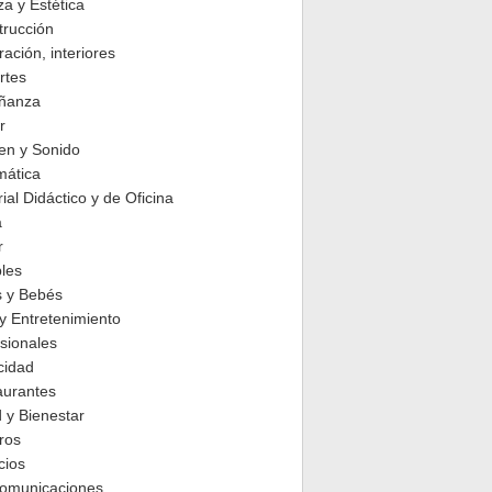
za y Estética
trucción
ación, interiores
rtes
ñanza
r
en y Sonido
mática
ial Didáctico y de Oficina
a
r
les
s y Bebés
y Entretenimiento
sionales
cidad
aurantes
 y Bienestar
ros
cios
comunicaciones