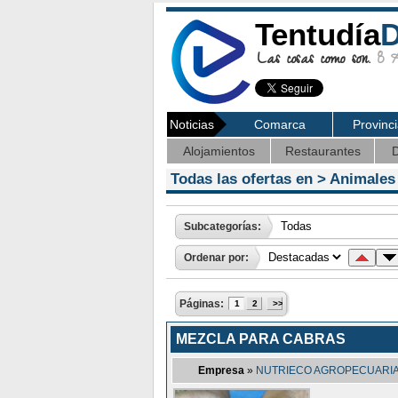
Tentudía
D
Las cosas como son.
8 Ag
Noticias
Comarca
Provinc
Alojamientos
Restaurantes
D
Todas las ofertas en >
Animales
Subcategorías:
Ordenar por:
Páginas:
1
2
>>
MEZCLA PARA CABRAS
Empresa
»
NUTRIECO AGROPECUARIA 