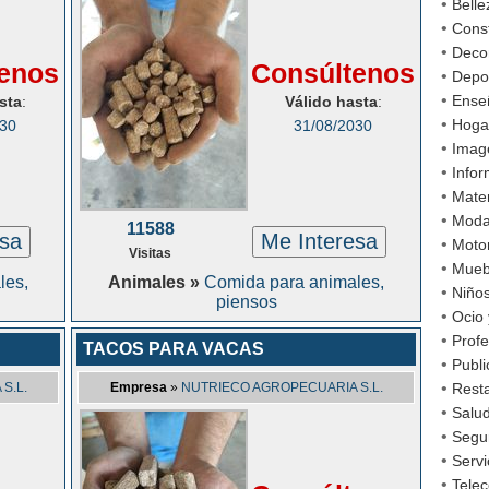
•
Belle
•
Cons
•
Decor
enos
Consúltenos
•
Depo
•
Ense
sta
:
Válido hasta
:
•
Hoga
030
31/08/2030
•
Imag
•
Infor
•
Mater
•
Mod
11588
esa
Me Interesa
•
Moto
Visitas
•
Mueb
les,
Animales »
Comida para animales,
•
Niño
piensos
•
Ocio 
•
Profe
TACOS PARA VACAS
•
Publi
•
S.L.
Empresa
»
NUTRIECO AGROPECUARIA S.L.
Rest
•
Salud
•
Segu
•
Servi
•
Tele