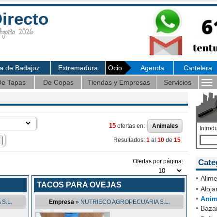
irecto
osto 2026
ia de Badajoz
Extremadura
Ocio
Agenda
Cartelera
e Tapas
De Copas
Tiendas y Empresas
Servicios
15
ofertas en:
Animales
Introd
Resultados:
1
al
10
de
15
Ofertas por página:
Cate
•
Alime
TACOS PARA OVEJAS
•
Aloja
•
Anim
S.L.
Empresa
»
NUTRIECO AGROPECUARIA S.L.
•
Bazar