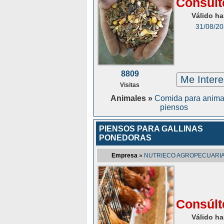
Consúlt
Válido ha
31/08/2
8809
Me Inter
Visitas
Animales »
Comida para anima
piensos
PIENSOS PARA GALLINAS
PONEDORAS
Empresa
»
NUTRIECO AGROPECUARIA 
Consúlt
Válido ha