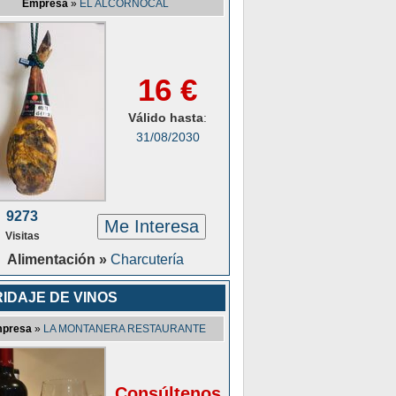
Empresa
»
EL ALCORNOCAL
16 €
Válido hasta
:
31/08/2030
9273
Me Interesa
Visitas
Alimentación »
Charcutería
IDAJE DE VINOS
presa
»
LA MONTANERA RESTAURANTE
Consúltenos