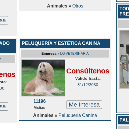
Animales »
Otros
TOD
FR
esa
RADO
PELUQUERÍA Y ESTÉTICA CANINA
Empresa
»
LG VETERINARIA
A
Consúltenos
enos
Válido hasta
:
sta
:
31/12/2030
030
11196
Me Interesa
esa
Visitas
Animales »
Peluquería Canina
PAL