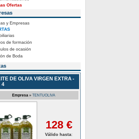
mas Ofertas
resas
das y Empresas
RTAS
iliarias
ros de formación
ulos de ocasión
ión de Boda
tas
ITE DE OLIVA VIRGEN EXTRA -
 4
Empresa
»
TENTUOLIVA
128 €
Válido hasta
: