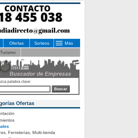
Ofertas
Sorteos
Más
Turismo
uzca palabra clave:
Buscar
gorías Ofertas
ntación
mientos
ales
es, Ferreterías, Multi-tienda