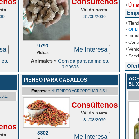
enos
Consúltenos
•
Últi
sta
:
Válido hasta
:
Emp
030
31/08/2030
•
Tien
•
OFE
•
Inmob
•
Cent
9793
esa
Me Interesa
•
Vehíc
Visitas
•
Secc
les,
Animales »
Comida para animales,
Ofer
piensos
ACE
PIENSO PARA CABALLOS
5L X
Empresa
»
NUTRIECO AGROPECUARIA S.L.
S.L.
Consúltenos
Válido hasta
:
31/08/2030
enos
8802
sta
:
Me Interesa