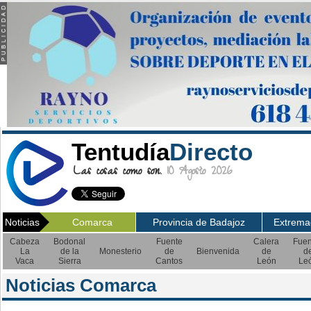
Tentudía
Directo
Las cosas como son.
10 Agosto 2026
Noticias
Comarca
Provincia de Badajoz
Extrema
Cabeza
Bodonal
Fuente
Calera
Fuen
La
de la
Monesterio
de
Bienvenida
de
d
Vaca
Sierra
Cantos
León
Le
Noticias Comarca