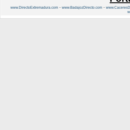
-
-
www.DirectoExtremadura.com
www.BadajozDirecto.com
www.CaceresDi
w