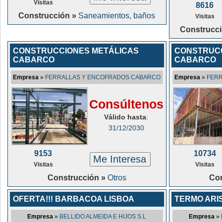
Visitas
8616
Construcción »
Saneamientos, baños
Visitas
Construcc
CONSTRUCCIONES METÁLICAS
CONSTRUCC
CABARCO
CABARCO
Empresa
»
FERRALLAS Y ENCOFRADOS CABARCO
Empresa
»
FER
Consúltenos
Válido hasta
:
31/12/2030
9153
10734
Me Interesa
Visitas
Visitas
Construcción »
Otros
Con
OFERTA!!! BARBACOA LISBOA
TERMO ARIS
Empresa
»
BELLIDO ALMEIDA E HIJOS S.L
Empresa
»