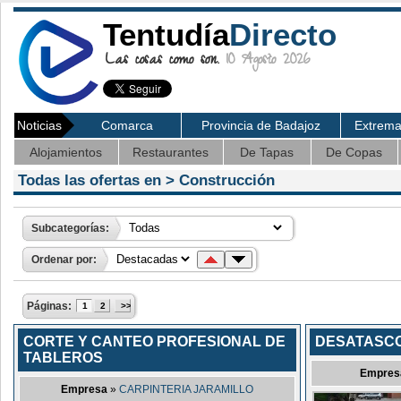
Tentudía
Directo
Las cosas como son.
10 Agosto 2026
Noticias
Comarca
Provincia de Badajoz
Extrem
Alojamientos
Restaurantes
De Tapas
De Copas
Todas las ofertas en >
Construcción
Subcategorías:
Ordenar por:
Páginas:
1
2
>>
CORTE Y CANTEO PROFESIONAL DE
DESATASC
TABLEROS
Empres
Empresa
»
CARPINTERIA JARAMILLO