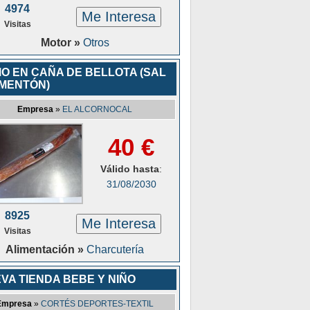
4974
Me Interesa
Visitas
Motor »
Otros
O EN CAÑA DE BELLOTA (SAL
IMENTÓN)
Empresa
»
EL ALCORNOCAL
40 €
Válido hasta
:
31/08/2030
8925
Me Interesa
Visitas
Alimentación »
Charcutería
VA TIENDA BEBE Y NIÑO
Empresa
»
CORTÉS DEPORTES-TEXTIL