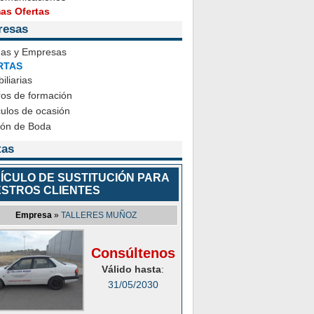
mas Ofertas
resas
das y Empresas
RTAS
iliarias
ros de formación
ulos de ocasión
ión de Boda
tas
ÍCULO DE SUSTITUCIÓN PARA
STROS CLIENTES
Empresa
»
TALLERES MUÑOZ
Consúltenos
Válido hasta
:
31/05/2030