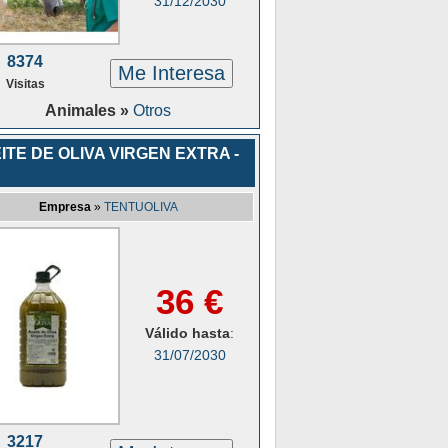
31/12/2030
8374
Me Interesa
Visitas
Animales »
Otros
ITE DE OLIVA VIRGEN EXTRA -
Empresa
»
TENTUOLIVA
36 €
Válido hasta
:
31/07/2030
3217