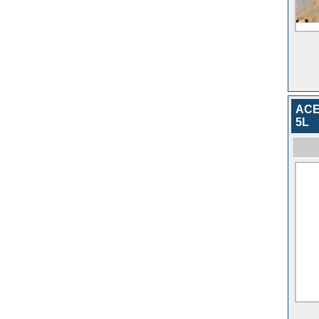
ACE
5L