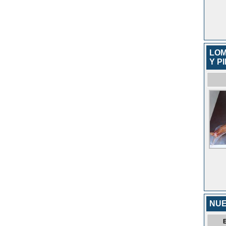
LOM
Y P
NUE