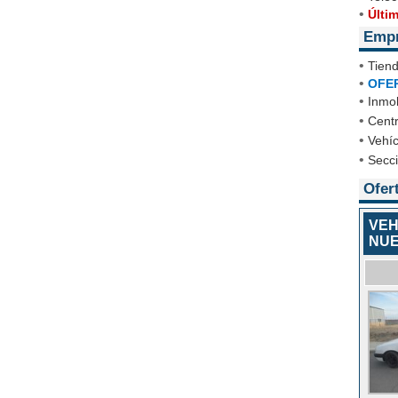
•
Últi
Emp
•
Tien
•
OFE
•
Inmob
•
Cent
•
Vehíc
•
Secc
Ofer
VEH
NUE