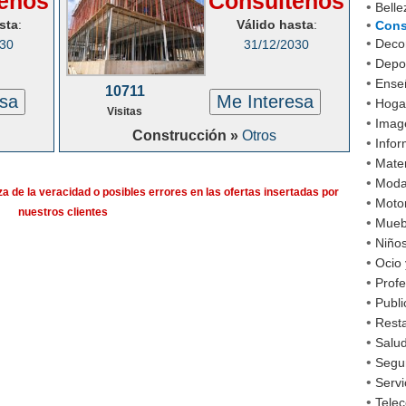
enos
Consúltenos
•
Belle
sta
:
Válido hasta
:
•
Cons
•
Decor
030
31/12/2030
•
Depo
•
Ense
10711
esa
Me Interesa
•
Hoga
Visitas
•
Imag
Construcción »
Otros
•
Infor
•
Mater
•
Mod
a de la veracidad o posibles errores en las ofertas insertadas por
•
Moto
nuestros clientes
•
Mueb
•
Niño
•
Ocio 
•
Profe
•
Publi
•
Rest
•
Salud
•
Segu
•
Servi
•
Tele