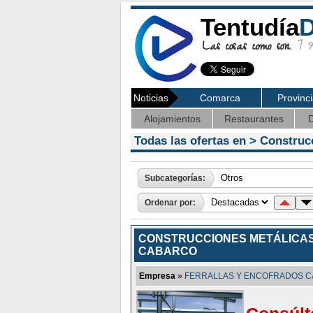
Tentudía
D
Las cosas como son.
7 Ag
Noticias
Comarca
Provinc
Alojamientos
Restaurantes
D
Todas las ofertas en >
Construc
Subcategorías:
Ordenar por:
CONSTRUCCIONES METÁLICA
CABARCO
Empresa
»
FERRALLAS Y ENCOFRADOS 