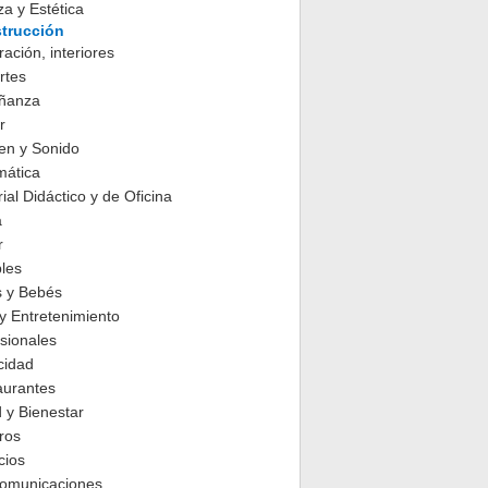
za y Estética
trucción
ación, interiores
rtes
ñanza
r
en y Sonido
mática
ial Didáctico y de Oficina
a
r
les
s y Bebés
y Entretenimiento
sionales
cidad
aurantes
 y Bienestar
ros
cios
comunicaciones