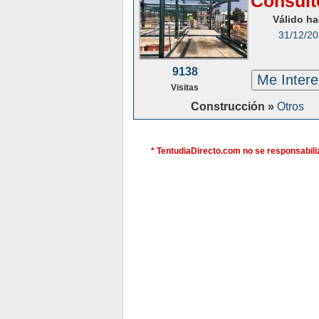
Consúlt
Válido ha
31/12/2
9138
Me Inter
Visitas
Construcción »
Otros
* TentudiaDirecto.com no se responsabiliz