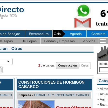
irecto
osto 2026
ia de Badajoz
Extremadura
Ocio
Agenda
Cartelera
e Tapas
De Copas
Tiendas y Empresas
Servicios
ción
- Otros
Introd
2
ofertas en:
Construcción
Otros
Cate
S
CONSTRUCCIONES DE HORMIGÓN
CABARCO
•
Alime
•
Aloja
CABARCO
Empresa
»
FERRALLAS Y ENCOFRADOS CABARCO
•
Anim
•
Bazar