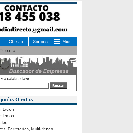
Ofertas
Sorteos
Más
Turismo
uzca palabra clave:
Buscar
gorías Ofertas
ntación
mientos
ales
es, Ferreterías, Multi-tienda