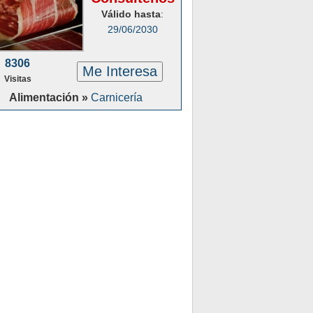
Válido hasta
:
29/06/2030
8306
Me Interesa
Visitas
Alimentación »
Carnicería