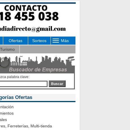
Ofertas
Sorteos
Más
Turismo
uzca palabra clave:
Buscar
gorías Ofertas
ntación
mientos
ales
es, Ferreterías, Multi-tienda