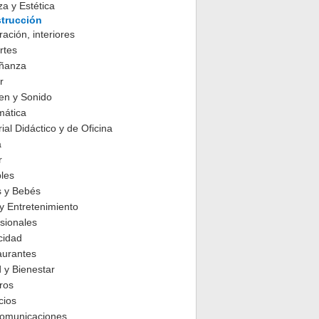
za y Estética
trucción
ación, interiores
rtes
ñanza
r
en y Sonido
mática
ial Didáctico y de Oficina
a
r
les
s y Bebés
y Entretenimiento
sionales
cidad
aurantes
 y Bienestar
ros
cios
comunicaciones