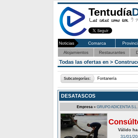
Tentudía
D
Las cosas como son.
9 Ag
Noticias
Comarca
Provinc
Alojamientos
Restaurantes
D
Todas las ofertas en >
Construc
Subcategorías:
DESATASCOS
Empresa
»
GRUPO ADICENTIA S.L.
Consúlt
Válido ha
31/01/2