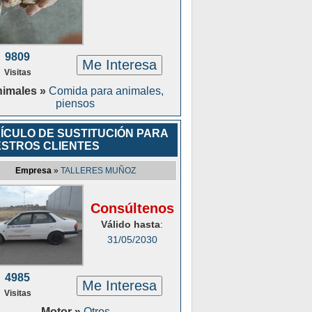
9809
Me Interesa
Visitas
imales »
Comida para animales,
piensos
ÍCULO DE SUSTITUCIÓN PARA
STROS CLIENTES
Empresa
»
TALLERES MUÑOZ
Consúltenos
Válido hasta
:
31/05/2030
4985
Me Interesa
Visitas
Motor »
Otros