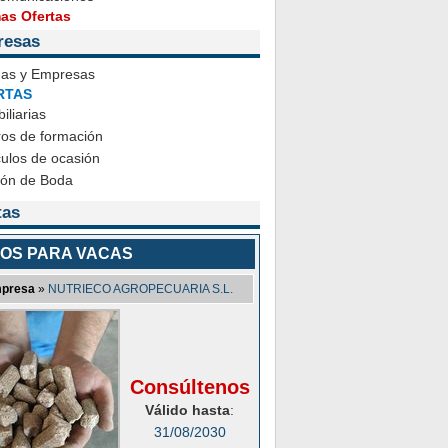
mas Ofertas
resas
das y Empresas
RTAS
iliarias
ros de formación
ulos de ocasión
ión de Boda
tas
OS PARA VACAS
presa
»
NUTRIECO AGROPECUARIA S.L.
Consúltenos
Válido hasta
:
31/08/2030