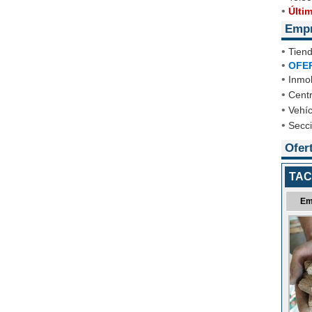
•
Últi
Emp
•
Tien
•
OFE
•
Inmob
•
Cent
•
Vehíc
•
Secc
Ofer
TAC
Em