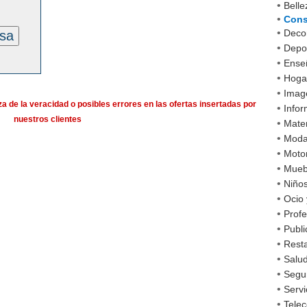
•
Belle
•
Cons
•
Decor
esa
•
Depo
•
Ense
•
Hoga
•
Imag
a de la veracidad o posibles errores en las ofertas insertadas por
•
Infor
nuestros clientes
•
Mater
•
Mod
•
Moto
•
Mueb
•
Niño
•
Ocio 
•
Profe
•
Publi
•
Rest
•
Salud
•
Segu
•
Servi
•
Tele