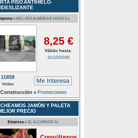
RTA PISO ANTIHIELO-
IDESLIZANTE
mpresa
»
BELLIDO ALMEIDA E HIJOS S.L
8,25 €
Válido hasta
:
31/10/2030
11859
Me Interesa
Visitas
Construcción »
Promociones
CHEAMOS JAMÓN Y PALETA
MEJOR PRECIO
Empresa
»
EL ALCORNOCAL
Consúltenos