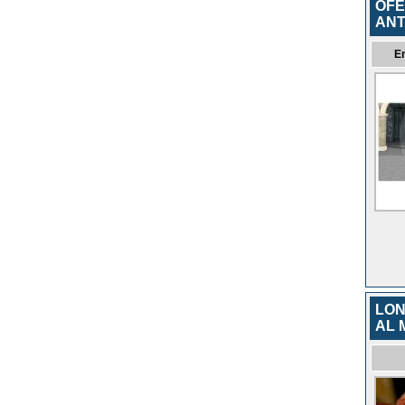
OFE
ANT
E
LON
AL 