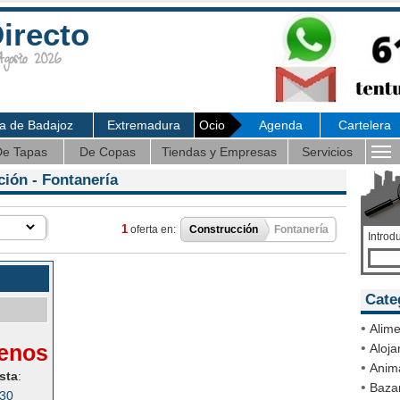
irecto
osto 2026
ia de Badajoz
Extremadura
Ocio
Agenda
Cartelera
e Tapas
De Copas
Tiendas y Empresas
Servicios
ción
- Fontanería
1
oferta en:
Construcción
Fontanería
Introd
Cate
•
Alime
enos
•
Aloja
•
Anim
sta
:
•
Bazar
030