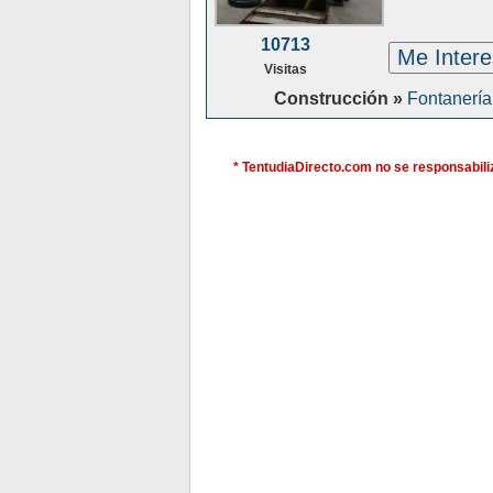
10713
Me Inter
Visitas
Construcción »
Fontanería
* TentudiaDirecto.com no se responsabiliz