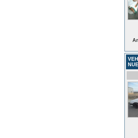
An
VEH
NUE