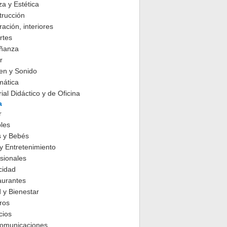
za y Estética
trucción
ación, interiores
rtes
ñanza
r
en y Sonido
mática
ial Didáctico y de Oficina
a
r
les
s y Bebés
y Entretenimiento
sionales
cidad
aurantes
 y Bienestar
ros
cios
comunicaciones