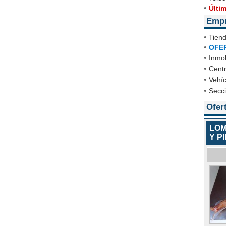
•
Últi
Emp
•
Tien
•
OFE
•
Inmob
•
Cent
•
Vehíc
•
Secc
Ofer
LOM
Y P