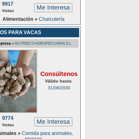
8917
Me Interesa
Visitas
Alimentación »
Charcutería
OS PARA VACAS
presa
»
NUTRIECO AGROPECUARIA S.L.
Consúltenos
Válido hasta
:
31/08/2030
9774
Me Interesa
Visitas
imales »
Comida para animales,
piensos