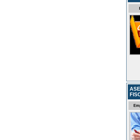
ASE
FIS
Em