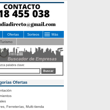
Ofertas
Sorteos
Más
Turismo
uzca palabra clave:
Buscar
gorías Ofertas
ntación
mientos
ales
es, Ferreterías, Multi-tienda