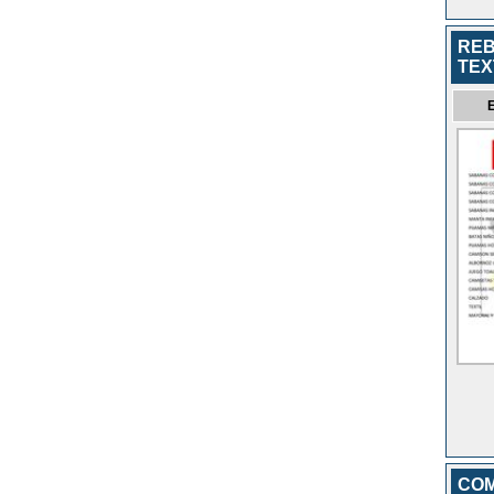
REB
TEX
COM