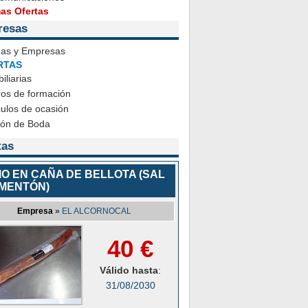
mas Ofertas
resas
das y Empresas
RTAS
iliarias
ros de formación
ulos de ocasión
ión de Boda
tas
O EN CAÑA DE BELLOTA (SAL
IMENTÓN)
Empresa
»
EL ALCORNOCAL
40 €
Válido hasta
:
31/08/2030