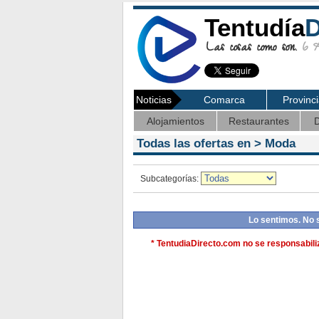
Tentudía
D
Las cosas como son.
6 Ag
Noticias
Comarca
Provinc
Alojamientos
Restaurantes
D
Todas las ofertas en >
Moda
Subcategorías:
Lo sentimos. No 
* TentudiaDirecto.com no se responsabiliz