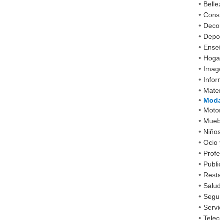
•
Belle
•
Cons
•
Decor
•
Depo
•
Ense
•
Hoga
•
Imag
•
Infor
•
Mater
•
Mod
•
Moto
•
Mueb
•
Niño
•
Ocio 
•
Profe
•
Publi
•
Rest
•
Salud
•
Segu
•
Servi
•
Tele