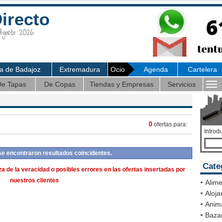
irecto
osto 2026
ia de Badajoz
Extremadura
Ocio
Agenda
Cartelera
e Tapas
De Copas
Tiendas y Empresas
Servicios
0
ofertas para:
Introd
se encontraron resultados coincidentes.
Cate
a de la veracidad o posibles errores en las ofertas insertadas por
nuestros clientes
•
Alime
•
Aloja
•
Anim
•
Bazar