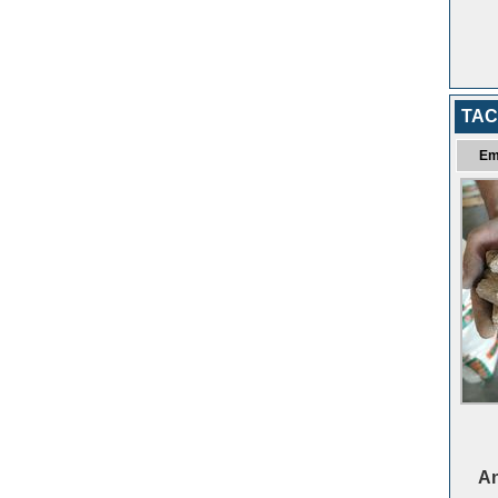
TAC
Em
An