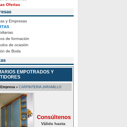
mas Ofertas
resas
das y Empresas
RTAS
iliarias
ros de formación
ulos de ocasión
ión de Boda
tas
ARIOS EMPOTRADOS Y
TIDORES
Empresa
»
CARPINTERIA JARAMILLO
Consúltenos
Válido hasta
: