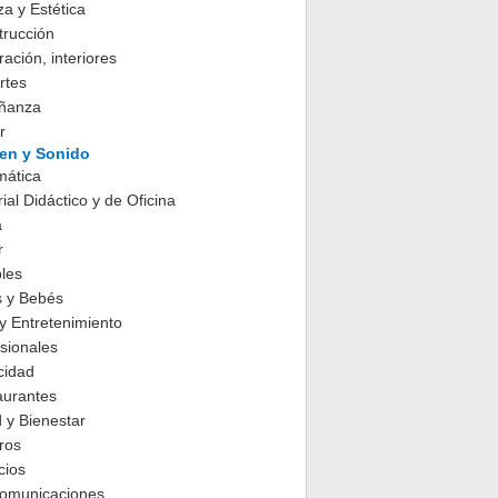
za y Estética
trucción
ación, interiores
rtes
ñanza
r
en y Sonido
mática
ial Didáctico y de Oficina
a
r
les
s y Bebés
y Entretenimiento
sionales
cidad
aurantes
 y Bienestar
ros
cios
comunicaciones