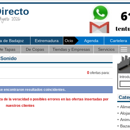
irecto
osto 2026
ia de Badajoz
Extremadura
Ocio
Agenda
Cartelera
e Tapas
De Copas
Tiendas y Empresas
Servicios
 Sonido
0
ofertas para:
Introd
se encontraron resultados coincidentes.
Cate
a de la veracidad o posibles errores en las ofertas insertadas por
nuestros clientes
•
Alime
•
Aloja
•
Anim
•
Bazar