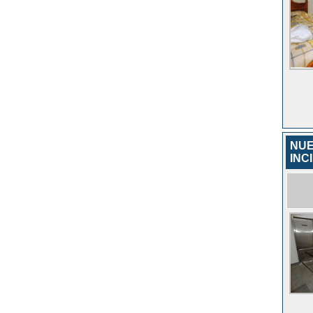
NUE
INC