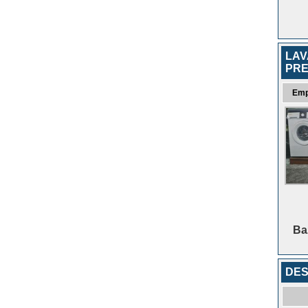
LAV
PRE
Emp
Baz
DE