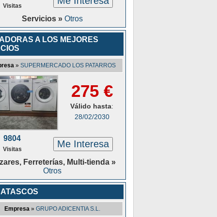
Me Interesa
Visitas
Servicios »
Otros
ADORAS A LOS MEJORES
CIOS
resa
»
SUPERMERCADO LOS PATARROS
275 €
Válido hasta
:
28/02/2030
9804
Me Interesa
Visitas
ares, Ferreterías, Multi-tienda »
Otros
SATASCOS
Empresa
»
GRUPO ADICENTIA S.L.