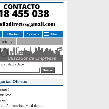
Ofertas
Sorteos
Más
Turismo
uzca palabra clave:
Buscar
gorías Ofertas
ntación
mientos
ales
es, Ferreterías, Multi-tienda