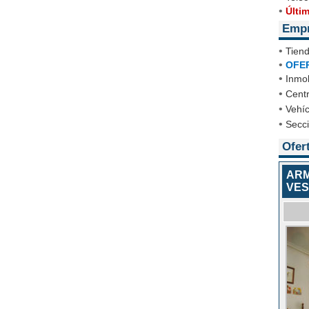
•
Últi
Emp
•
Tien
•
OFE
•
Inmob
•
Cent
•
Vehíc
•
Secc
Ofer
ARM
VES