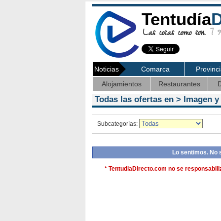
Tentudía
D
Las cosas como son.
7 Ag
Noticias
Comarca
Provinc
Alojamientos
Restaurantes
D
Todas las ofertas en >
Imagen y
Subcategorías:
Lo sentimos. No 
* TentudiaDirecto.com no se responsabiliz