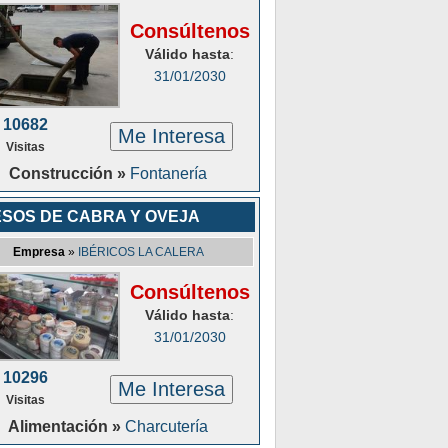
Consúltenos
Válido hasta
:
31/01/2030
10682
Me Interesa
Visitas
Construcción »
Fontanería
SOS DE CABRA Y OVEJA
Empresa
»
IBÉRICOS LA CALERA
Consúltenos
Válido hasta
:
31/01/2030
10296
Me Interesa
Visitas
Alimentación »
Charcutería