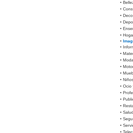
•
Belle
•
Cons
•
Decor
•
Depo
•
Ense
•
Hoga
•
Imag
•
Infor
•
Mater
•
Mod
•
Moto
•
Mueb
•
Niño
•
Ocio 
•
Profe
•
Publi
•
Rest
•
Salud
•
Segu
•
Servi
•
Tele