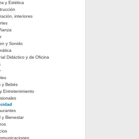
za y Estética
trucción
ación, interiores
rtes
ñanza
r
en y Sonido
mática
ial Didáctico y de Oficina
a
r
les
s y Bebés
y Entretenimiento
sionales
icidad
aurantes
 y Bienestar
ros
cios
comunicaciones