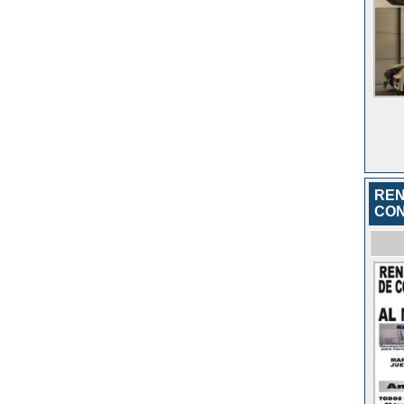
REN
CON