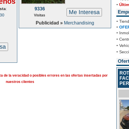
enos
•
Últi
sta
:
9336
Me Interesa
Emp
030
Visitas
•
Tien
Publicidad »
Merchandising
•
OFE
•
Inmob
•
Cent
•
Vehíc
esa
•
Secc
Ofer
ROT
a de la veracidad o posibles errores en las ofertas insertadas por
FAC
nuestros clientes
PER