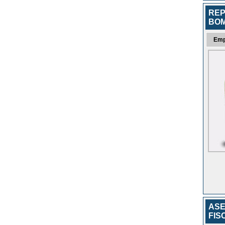
REP
BOM
Emp
ASE
FIS