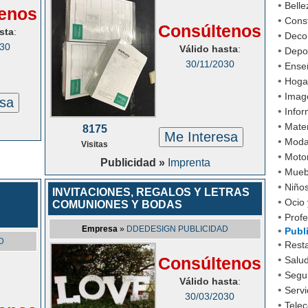
•
Belle
enos
•
Cons
Consúltenos
sta
:
•
Decor
030
Válido hasta
:
•
Depo
30/11/2030
•
Ense
•
Hoga
•
Imag
esa
•
Infor
•
Mater
g
8175
Me Interesa
•
Mod
Visitas
•
Moto
Publicidad »
Imprenta
•
Mueb
•
Niño
INVITACIONES, REGALOS Y LETRAS
•
Ocio 
COMUNIONES Y BODAS
•
Profe
Empresa
»
DDEDESIGN PUBLICIDAD
•
Publ
D
•
Rest
Consúltenos
•
Salud
•
Segu
Válido hasta
:
•
Servi
30/03/2030
•
Tele