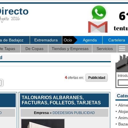
irecto
osto 2026
ia de Badajoz
Extremadura
Ocio
Agenda
Cartelera
e Tapas
De Copas
Tiendas y Empresas
Servicios
d
Introd
4
ofertas en:
Publicidad
Cate
TALONARIOS ALBARANES,
FACTURAS, FOLLETOS, TARJETAS
•
Alime
•
Aloja
D
Empresa
»
DDEDESIGN PUBLICIDAD
•
Anim
•
Bazar