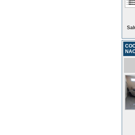
Sal
COC
NAC