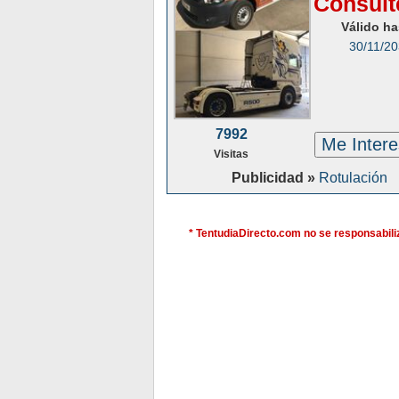
Consúlt
Válido ha
30/11/2
7992
Me Inter
Visitas
Publicidad »
Rotulación
* TentudiaDirecto.com no se responsabiliz