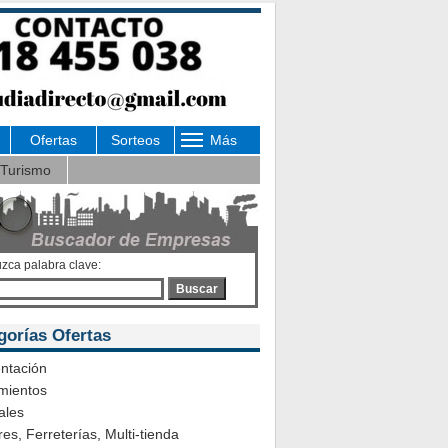
Ofertas
Sorteos
Más
Turismo
uzca palabra clave:
Buscar
gorías Ofertas
ntación
mientos
ales
es, Ferreterías, Multi-tienda