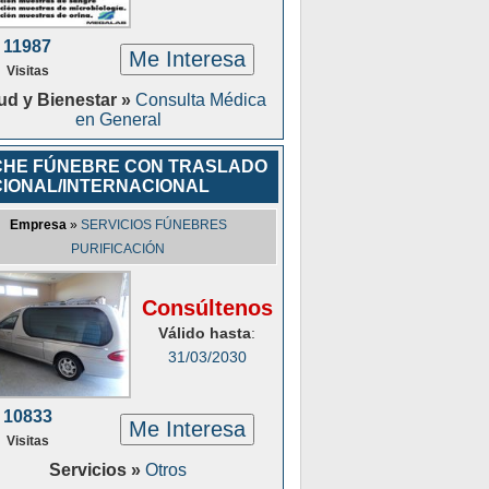
11987
Me Interesa
Visitas
ud y Bienestar »
Consulta Médica
en General
HE FÚNEBRE CON TRASLADO
IONAL/INTERNACIONAL
Empresa
»
SERVICIOS FÚNEBRES
PURIFICACIÓN
Consúltenos
Válido hasta
:
31/03/2030
10833
Me Interesa
Visitas
Servicios »
Otros