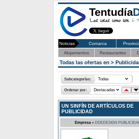
Tentudía
D
Las cosas como son.
6 Ag
Noticias
Comarca
Provinc
Alojamientos
Restaurantes
D
Todas las ofertas en >
Publicida
Subcategorías:
Ordenar por:
UN SINFÍN DE ARTÍCULOS DE
PUBLICIDAD
Empresa
»
DDEDESIGN PUBLICIDA