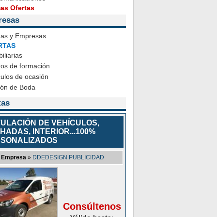
mas Ofertas
resas
das y Empresas
RTAS
iliarias
ros de formación
ulos de ocasión
ión de Boda
tas
ULACIÓN DE VEHÍCULOS,
HADAS, INTERIOR...100%
SONALIZADOS
Empresa
»
DDEDESIGN PUBLICIDAD
Consúltenos