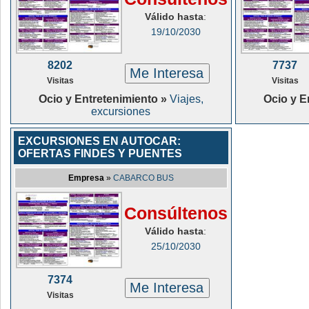
Válido hasta
:
19/10/2030
8202
7737
Me Interesa
Visitas
Visitas
Ocio y Entretenimiento »
Viajes,
Ocio y E
excursiones
EXCURSIONES EN AUTOCAR:
OFERTAS FINDES Y PUENTES
Empresa
»
CABARCO BUS
Consúltenos
Válido hasta
:
25/10/2030
7374
Me Interesa
Visitas