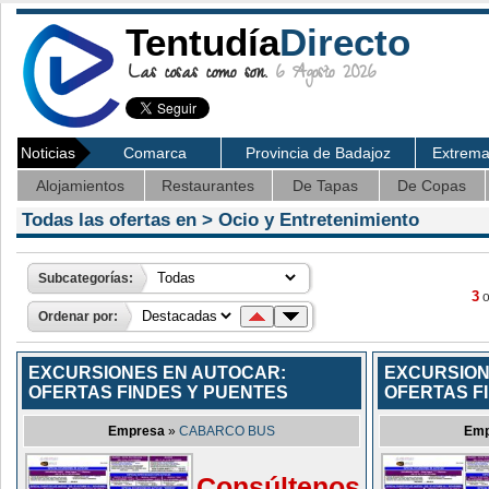
Tentudía
Directo
Las cosas como son.
6 Agosto 2026
Noticias
Comarca
Provincia de Badajoz
Extrem
Alojamientos
Restaurantes
De Tapas
De Copas
Todas las ofertas en >
Ocio y Entretenimiento
Subcategorías:
3
o
Ordenar por:
EXCURSIONES EN AUTOCAR:
EXCURSION
OFERTAS FINDES Y PUENTES
OFERTAS F
Empresa
»
CABARCO BUS
Emp
Consúltenos