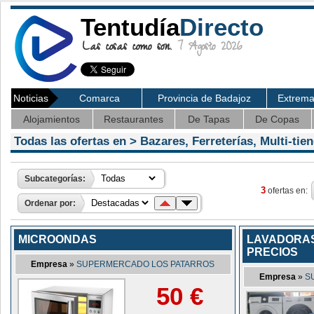
Tentudía
Directo
Las cosas como son.
7 Agosto 2026
Noticias
Comarca
Provincia de Badajoz
Extrem
Alojamientos
Restaurantes
De Tapas
De Copas
Todas las ofertas en >
Bazares, Ferreterías, Multi-tie
Subcategorías:
3
ofertas en:
Ordenar por:
MICROONDAS
LAVADORAS
PRECIOS
Empresa
»
SUPERMERCADO LOS PATARROS
Empresa
»
S
50 €