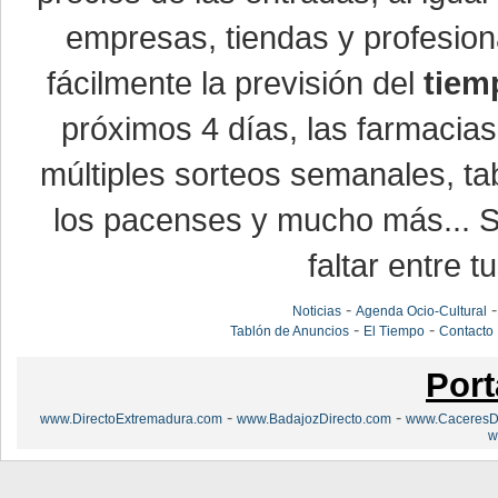
empresas, tiendas y profesio
fácilmente la previsión del
tiem
próximos 4 días, las farmacias
múltiples sorteos semanales, ta
los pacenses y mucho más... Si
faltar entre t
-
Noticias
Agenda Ocio-Cultural
-
-
Tablón de Anuncios
El Tiempo
Contacto
Port
-
-
www.DirectoExtremadura.com
www.BadajozDirecto.com
www.CaceresDi
w