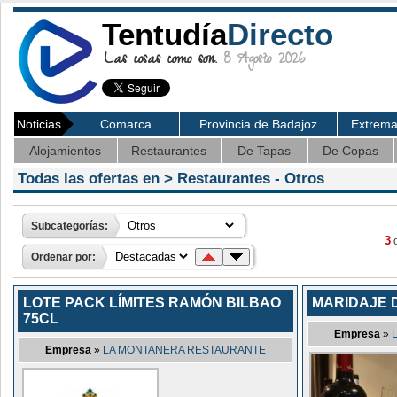
Tentudía
Directo
Las cosas como son.
8 Agosto 2026
Noticias
Comarca
Provincia de Badajoz
Extrem
Alojamientos
Restaurantes
De Tapas
De Copas
Todas las ofertas en >
Restaurantes
- Otros
Subcategorías:
3
o
Ordenar por:
LOTE PACK LÍMITES RAMÓN BILBAO
MARIDAJE 
75CL
Empresa
»
Empresa
»
LA MONTANERA RESTAURANTE