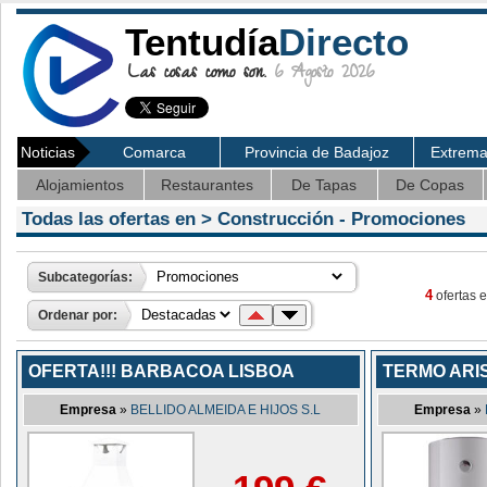
Tentudía
Directo
Las cosas como son.
6 Agosto 2026
Noticias
Comarca
Provincia de Badajoz
Extrem
Alojamientos
Restaurantes
De Tapas
De Copas
Todas las ofertas en >
Construcción
- Promociones
Subcategorías:
4
ofertas e
Ordenar por:
OFERTA!!! BARBACOA LISBOA
TERMO ARIS
Empresa
»
BELLIDO ALMEIDA E HIJOS S.L
Empresa
»