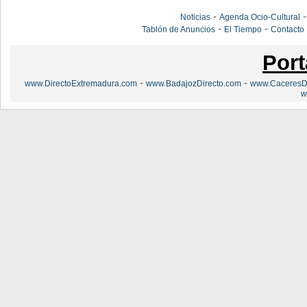
-
Noticias
Agenda Ocio-Cultural
-
-
Tablón de Anuncios
El Tiempo
Contacto
Port
-
-
www.DirectoExtremadura.com
www.BadajozDirecto.com
www.CaceresDi
w