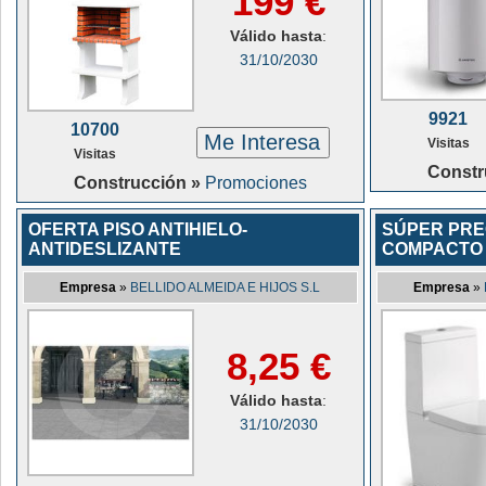
199 €
Válido hasta
:
31/10/2030
9921
10700
Me Interesa
Visitas
Visitas
Constr
Construcción »
Promociones
OFERTA PISO ANTIHIELO-
SÚPER PREC
ANTIDESLIZANTE
COMPACTO
Empresa
»
BELLIDO ALMEIDA E HIJOS S.L
Empresa
»
8,25 €
Válido hasta
:
31/10/2030