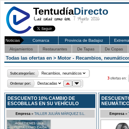
Tentudía
Directo
Las cosas como son.
7 Agosto 2026
Noticias
Comarca
Provincia de Badajoz
Extrem
Alojamientos
Restaurantes
De Tapas
De Copas
Todas las ofertas en >
Motor
- Recambios, neumático
Subcategorías:
3
ofertas en:
Ordenar por:
DESCUENTO 10% CAMBIO DE
DESCUENTO
ESCOBILLAS EN SU VEHÍCULO
NEUMÁTICO
Empresa
»
TALLER JULIÁN MÁRQUEZ S.L.
Empresa
»