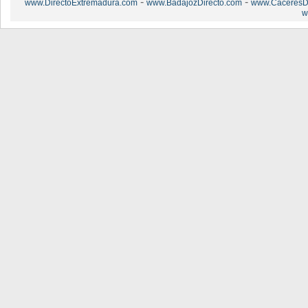
-
-
www.DirectoExtremadura.com
www.BadajozDirecto.com
www.CaceresDi
w