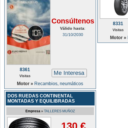
Consúltenos
8331
Válido hasta
:
Visitas
31/10/2030
Motor »
8361
Me Interesa
Visitas
Motor »
Recambios, neumáticos
DOS RUEDAS CONTINENTAL
MONTADAS Y EQUILIBRADAS
Empresa
»
TALLERES MUÑOZ
130 €