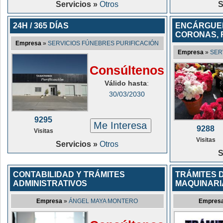
Servicios »
Otros
S
24H / 365 DÍAS
ENCÁRGUEN
CORONAS, 
Empresa
»
SERVICIOS FÚNEBRES PURIFICACIÓN
Empresa
»
SER
Consúltenos
Válido hasta
:
30/03/2030
9295
Me Interesa
9288
Visitas
Visitas
Servicios »
Otros
S
CONTABILIDAD Y TRÁMITES
TRÁMITES 
ADMINISTRATIVOS
MAQUINARI
Empresa
»
ÁNGEL MAYA MONTERO
Empres