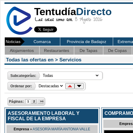
Tentudía
Directo
Las cosas como son.
8 Agosto 2026
Noticias
Comarca
Provincia de Badajoz
Extrem
Alojamientos
Restaurantes
De Tapas
De Copas
Todas las ofertas en >
Servicios
Subcategorías:
Ordenar por:
Páginas:
1
2
>>
ASESORAMIENTO LABORAL Y
COMPRAMO
FISCAL DE LA EMPRESA
Empres
Empresa
»
ASESORÍA MARÍA ANTONIA VALLE