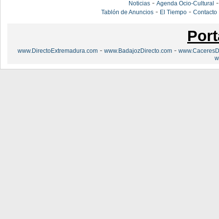
-
Noticias
Agenda Ocio-Cultural
-
-
Tablón de Anuncios
El Tiempo
Contacto
Port
-
-
www.DirectoExtremadura.com
www.BadajozDirecto.com
www.CaceresDi
w