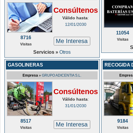
Consúltenos
Válido hasta
:
12/01/2030
11054
8716
Visitas
Me Interesa
Visitas
S
Servicios »
Otros
GASOLINERAS
RECOGIDA 
Empresa
»
GRUPO ADICENTIA S.L.
Empres
Consúltenos
Válido hasta
:
31/01/2030
8517
9184
Me Interesa
Visitas
Visitas