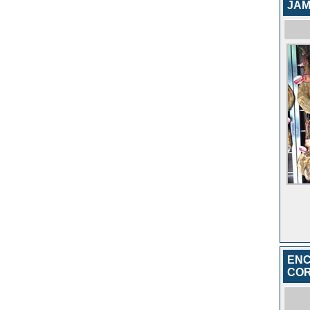
JAM
ENC
COR