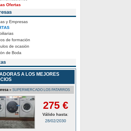
mas Ofertas
resas
das y Empresas
RTAS
iliarias
ros de formación
ulos de ocasión
ión de Boda
tas
ADORAS A LOS MEJORES
CIOS
resa
»
SUPERMERCADO LOS PATARROS
275 €
Válido hasta
:
28/02/2030