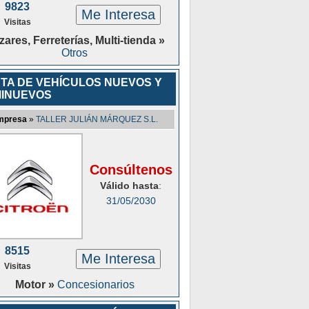
9823
Me Interesa
Visitas
ares, Ferreterías, Multi-tienda »
Otros
TA DE VEHÍCULOS NUEVOS Y
INUEVOS
mpresa
»
TALLER JULIÁN MÁRQUEZ S.L.
Consúltenos
Válido hasta
:
31/05/2030
8515
Me Interesa
Visitas
Motor »
Concesionarios