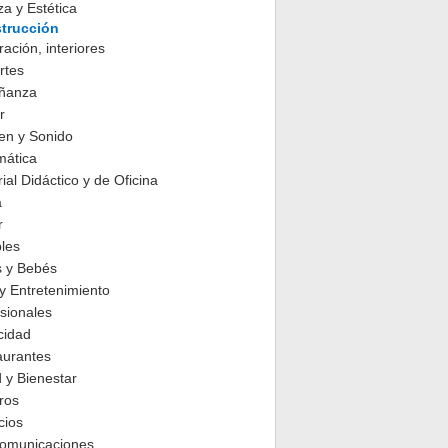
za y Estética
trucción
ación, interiores
rtes
ñanza
r
en y Sonido
mática
ial Didáctico y de Oficina
a
r
les
s y Bebés
y Entretenimiento
sionales
cidad
aurantes
 y Bienestar
ros
cios
comunicaciones