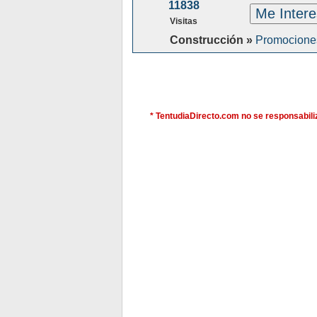
11838
Me Inter
Visitas
Construcción »
Promocione
* TentudiaDirecto.com no se responsabiliz