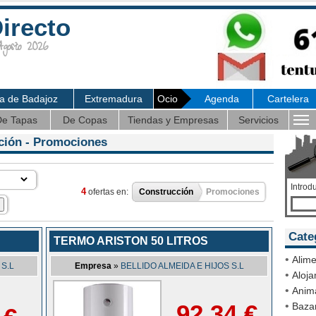
irecto
osto 2026
ia de Badajoz
Extremadura
Ocio
Agenda
Cartelera
e Tapas
De Copas
Tiendas y Empresas
Servicios
ción
- Promociones
Introd
4
ofertas en:
Construcción
Promociones
Cate
TERMO ARISTON 50 LITROS
•
Alime
 S.L
Empresa
»
BELLIDO ALMEIDA E HIJOS S.L
•
Aloja
•
Anim
92,34 €
•
Bazar