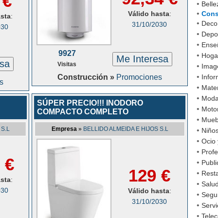
 €
•
Belle
•
Válido hasta
:
Cons
asta
:
•
Decor
31/10/2030
030
•
Depo
•
Ense
9927
•
Hoga
Me Interesa
esa
Visitas
•
Imag
•
Construcción »
Promociones
Infor
s
•
Mater
•
Mod
SÚPER PRECIO!!! INODORO
•
Moto
COMPACTO COMPLETO
•
Mueb
 S.L
Empresa
»
BELLIDO ALMEIDA E HIJOS S.L
•
Niño
•
Ocio 
•
Profe
 €
•
Publi
129 €
•
Rest
asta
:
•
Salud
030
Válido hasta
:
•
Segu
31/10/2030
•
Servi
•
Tele