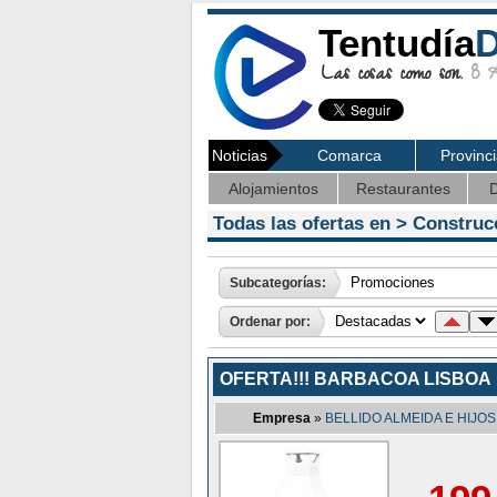
Tentudía
D
Las cosas como son.
8 Ag
Noticias
Comarca
Provinc
Alojamientos
Restaurantes
D
Todas las ofertas en >
Construc
Subcategorías:
Ordenar por:
OFERTA!!! BARBACOA LISBOA
Empresa
»
BELLIDO ALMEIDA E HIJOS