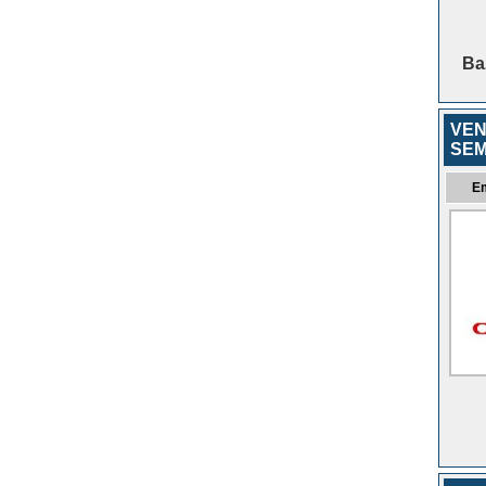
Baz
VEN
SEM
E