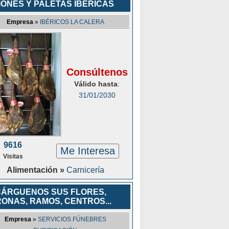
ONES Y PALETAS IBÉRICAS
Empresa
»
IBÉRICOS LA CALERA
Consúltenos
Válido hasta
:
31/01/2030
9616
Me Interesa
Visitas
Alimentación »
Carnicería
ÁRGUENOS SUS FLORES,
ONAS, RAMOS, CENTROS...
Empresa
»
SERVICIOS FÚNEBRES