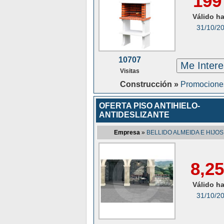
199
Válido h
31/10/2
10707
Me Inter
Visitas
Construcción »
Promocione
OFERTA PISO ANTIHIELO-
ANTIDESLIZANTE
Empresa
»
BELLIDO ALMEIDA E HIJOS
8,25
Válido h
31/10/2