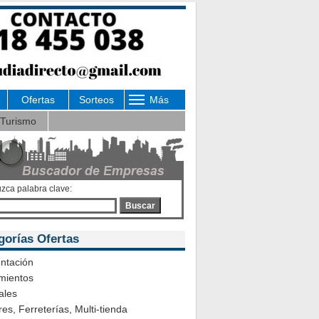
Ofertas
Sorteos
Más
Turismo
uzca palabra clave:
Buscar
gorías Ofertas
ntación
mientos
ales
es, Ferreterías, Multi-tienda