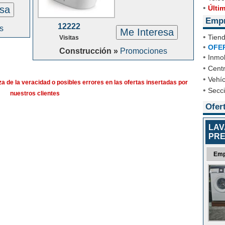
•
esa
Últi
Emp
12222
s
Me Interesa
•
Tien
Visitas
•
OFE
Construcción »
Promociones
•
Inmob
•
Cent
•
Vehíc
a de la veracidad o posibles errores en las ofertas insertadas por
•
Secc
nuestros clientes
Ofer
LAV
PRE
Emp