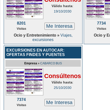
Válido hasta
:
19/10/2030
8201
7734
Me Interesa
Visitas
Visitas
Ocio y Entretenimiento »
Viajes,
Ocio y E
excursiones
EXCURSIONES EN AUTOCAR:
OFERTAS FINDES Y PUENTES
Empresa
»
CABARCO BUS
Consúltenos
Válido hasta
:
25/10/2030
7374
Me Interesa
Visitas