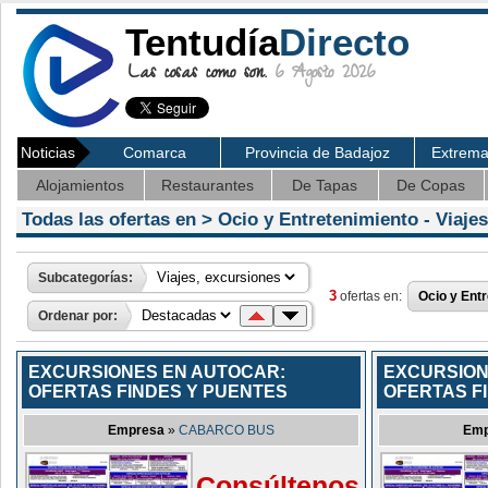
Tentudía
Directo
Las cosas como son.
6 Agosto 2026
Noticias
Comarca
Provincia de Badajoz
Extrem
Alojamientos
Restaurantes
De Tapas
De Copas
Todas las ofertas en >
Ocio y Entretenimiento
- Viaje
Subcategorías:
3
ofertas en:
Ocio y Ent
Ordenar por:
EXCURSIONES EN AUTOCAR:
EXCURSION
OFERTAS FINDES Y PUENTES
OFERTAS F
Empresa
»
CABARCO BUS
Emp
Consúltenos