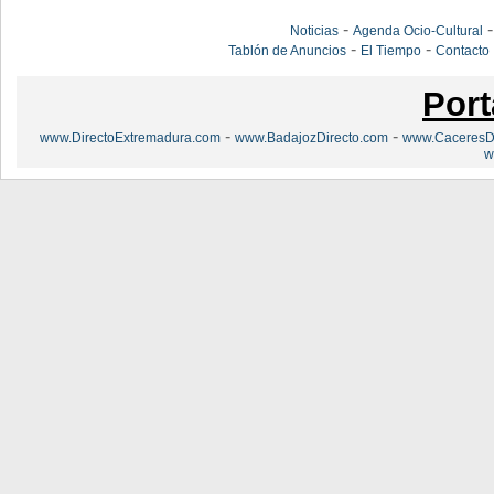
-
Noticias
Agenda Ocio-Cultural
-
-
Tablón de Anuncios
El Tiempo
Contacto
Port
-
-
www.DirectoExtremadura.com
www.BadajozDirecto.com
www.CaceresDi
w