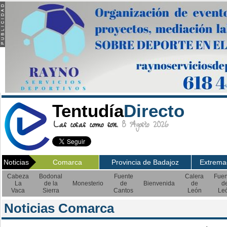
Tentudía
Directo
Las cosas como son.
8 Agosto 2026
Noticias
Comarca
Provincia de Badajoz
Extrema
Cabeza
Bodonal
Fuente
Calera
Fuen
La
de la
Monesterio
de
Bienvenida
de
d
Vaca
Sierra
Cantos
León
Le
Noticias Comarca