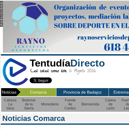
Tentudía
Directo
Las cosas como son.
6 Agosto 2026
Noticias
Comarca
Provincia de Badajoz
Extrema
Cabeza
Bodonal
Fuente
Calera
Fuen
La
de la
Monesterio
de
Bienvenida
de
d
Vaca
Sierra
Cantos
León
Le
Noticias Comarca