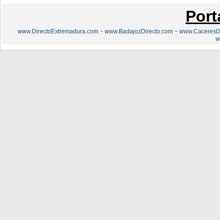
Port
-
-
www.DirectoExtremadura.com
www.BadajozDirecto.com
www.CaceresDi
w