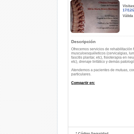
Visita
17/12/
Válida
Descripción
Ofrecemos servicios de rehabilitación
musculoesquéleticos (cervicalgias, lumb
fascitis plantar, etc), fisioterapia en ne
etc), drenaje linfático y demás patologí
Atendemos a pacientes de mutuas, co
particulares.
Compartir en:
* Código Seguridad