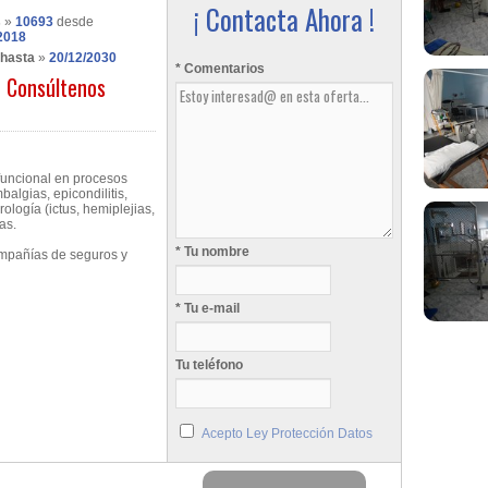
¡ Contacta Ahora !
s
»
10693
desde
2018
 hasta
»
20/12/2030
* Comentarios
Consúltenos
 funcional en procesos
algias, epicondilitis,
urología (ictus, hemiplejias,
as.
* Tu nombre
mpañías de seguros y
* Tu e-mail
Tu teléfono
Acepto Ley Protección Datos