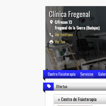
Clínica Fregenal
C/Fresno 13
Fregenal de la Sierra (Badajoz)
Ver teléfono
Ver fax
Centro Fisioterapia
Servicios
Galer
Ofertas
» Centro de Fisioterapia