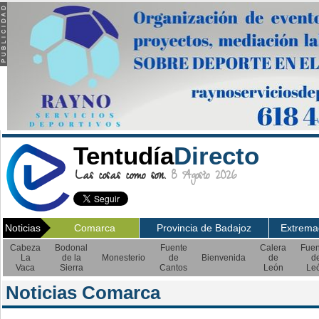
Tentudía
Directo
Las cosas como son.
8 Agosto 2026
Noticias
Comarca
Provincia de Badajoz
Extrema
Cabeza
Bodonal
Fuente
Calera
Fuen
La
de la
Monesterio
de
Bienvenida
de
d
Vaca
Sierra
Cantos
León
Le
Noticias Comarca