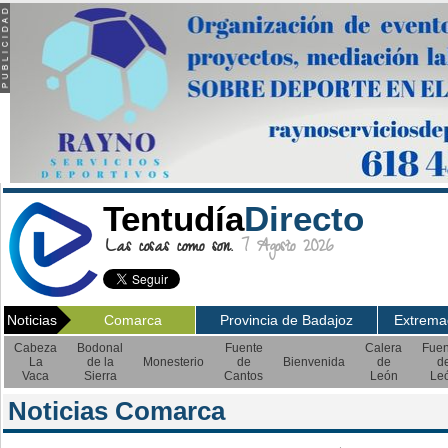
Tentudía
Directo
Las cosas como son.
7 Agosto 2026
Noticias
Comarca
Provincia de Badajoz
Extrema
Cabeza
Bodonal
Fuente
Calera
Fuen
La
de la
Monesterio
de
Bienvenida
de
d
Vaca
Sierra
Cantos
León
Le
Noticias Comarca