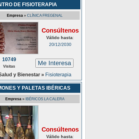
NTRO DE FISIOTERAPIA
Empresa
»
CLÍNICA FREGENAL
Consúltenos
Válido hasta
:
20/12/2030
10749
Me Interesa
Visitas
Salud y Bienestar »
Fisioterapia
MONES Y PALETAS IBÉRICAS
Empresa
»
IBÉRICOS LA CALERA
Consúltenos
Válido hasta
: