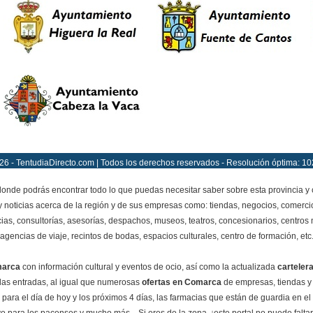
26 - TentudiaDirecto.com | Todos los derechos reservados - Resolución óptima: 10
onde podrás encontrar todo lo que puedas necesitar saber sobre esta provincia y
y noticias acerca de la región y de sus empresas como: tiendas, negocios, comercio
ias, consultorías, asesorías, despachos, museos, teatros, concesionarios, centros mé
agencias de viaje, recintos de bodas, espacios culturales, centro de formación, etc
marca
con información cultural y eventos de ocio, así como la actualizada
carteler
e las entradas, al igual que numerosas
ofertas en Comarca
de empresas, tiendas y
para el día de hoy y los próximos 4 días, las farmacias que están de guardia en el