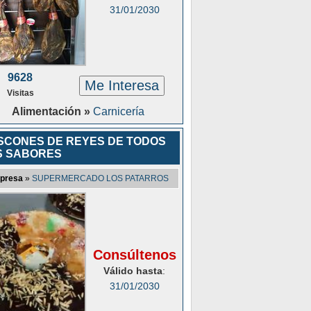
31/01/2030
9628
Me Interesa
Visitas
Alimentación »
Carnicería
SCONES DE REYES DE TODOS
S SABORES
presa
»
SUPERMERCADO LOS PATARROS
Consúltenos
Válido hasta
:
31/01/2030