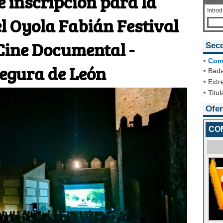
e inscripción para la
Intro
el Oyola Fabián Festival
Cine Documental -
Sec
•
Com
egura de León
•
Bada
•
Extr
•
Titul
Ofer
COM