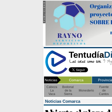
Tentudía
D
Las cosas como son.
9 Ago
Noticias
Comarca
Provinci
Cabeza
Bodonal
Fuente
La
de la
Monesterio
de
Vaca
Sierra
Cantos
Noticias Comarca