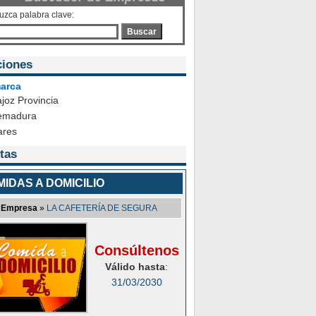
duzca palabra clave:
Buscar
ciones
arca
joz Provincia
emadura
ares
tas
IDAS A DOMICILIO
Empresa
»
LA CAFETERÍA DE SEGURA
Consúltenos
Válido hasta
:
31/03/2030