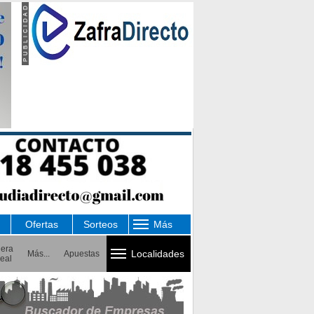
Ofertas
Sorteos
Más
uera
Localidades
Más...
Apuestas
eal