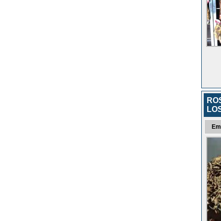
RO
LO
Em