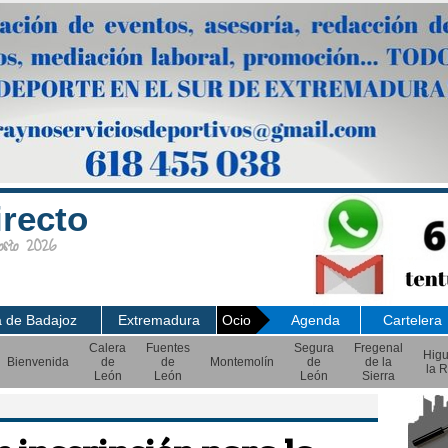
irecto
sto 2026
a de Badajoz
Extremadura
Ocio
Agenda
Cartelera
Calera
Fuentes
Segura
Fregenal
Hig
Bienvenida
de
de
Montemolín
de
de la
la R
León
León
León
Sierra