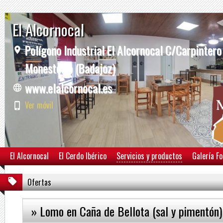
El Alcornocal
Polígono Industrial El Alcornocal C/Carpintero
Monesterio (Badajoz)
www.elalcornocal.es
Ver móvil
El Alcornocal
El Cerdo Ibérico
Servicios y productos
Galería F
Ofertas
» Lomo en Caña de Bellota (sal y pimentón)