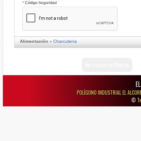
* Código Seguridad
Alimentación
»
Charcutería
Ver Listado de Ofertas
E
POLÍGONO INDUSTRIAL EL ALCOR
©
T