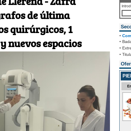
de Llerena - Zafra
Intro
rafos de última
os quirúrgicos, 1
Sec
•
Com
 y nuevos espacios
•
Bada
•
Extr
•
Titul
Ofer
PI
E