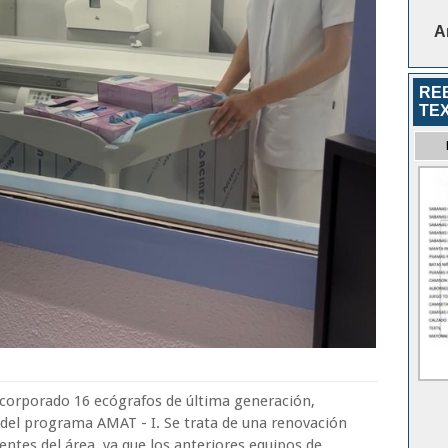
A
RE
TEX
incorporado 16 ecógrafos de última generación,
 del programa AMAT - I. Se trata de una renovación
entes del área, ya que los anteriores equipos de