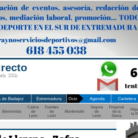
irecto
sto 2026
a de Badajoz
Extremadura
Ocio
Agenda
Cartelera
Calera
Fuentes
Segura
Fregenal
Hig
Bienvenida
de
de
Montemolín
de
de la
la R
León
León
León
Sierra