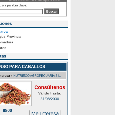
duzca palabra clave:
Buscar
ciones
arca
joz Provincia
emadura
ares
tas
ENSO PARA CABALLOS
mpresa
»
NUTRIECO AGROPECUARIA S.L.
Consúltenos
Válido hasta
:
31/08/2030
8800
Me Interesa