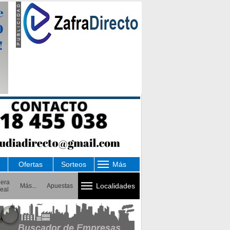
Ofertas
Sorteos
Más
uera
Localidades
Más...
Apuestas
eal