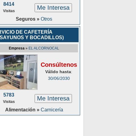
8414
Me Interesa
Visitas
Seguros »
Otros
VICIO DE CAFETERÍA
ESAYUNOS Y BOCADILLOS)
Empresa
»
EL ALCORNOCAL
Consúltenos
Válido hasta
:
30/06/2030
5783
Me Interesa
Visitas
Alimentación »
Carnicería