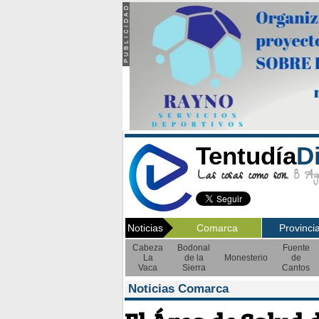
Tentudía
D
Las cosas como son.
8 Ago
Noticias
Comarca
Provinci
Cabeza
Bodonal
Fuente
La
de la
Monesterio
de
Vaca
Sierra
Cantos
Noticias Comarca