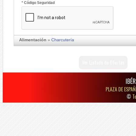
* Código Seguridad
Alimentación
»
Charcutería
Ver Listado de Ofertas
IBÉR
PLAZA DE ESPAÑ
©
T