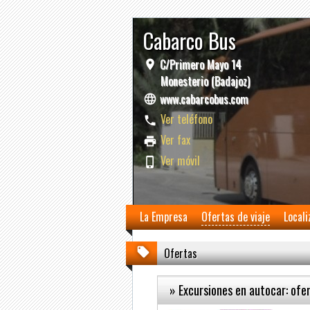
Cabarco Bus
C/Primero Mayo 14
Monesterio (Badajoz)
www.cabarcobus.com
Ver teléfono
Ver fax
Ver móvil
La Empresa
Ofertas de viaje
Locali
Ofertas
» Excursiones en autocar: ofe