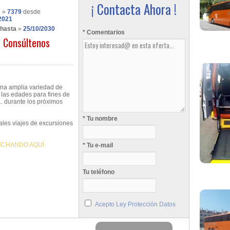
¡ Contacta Ahora !
s
»
7379
desde
2021
 hasta
»
25/10/2030
* Comentarios
Consúltenos
na amplia variedad de
s las edades para fines de
.. durante los próximos
* Tu nombre
ales viajes de excursiones
NCHANDO AQUÍ
* Tu e-mail
Tu teléfono
Acepto Ley Protección Datos