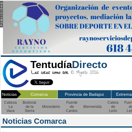
Tentudía
Directo
Las cosas como son.
10 Agosto 2026
Noticias
Comarca
Provincia de Badajoz
Extrema
Cabeza
Bodonal
Fuente
Calera
Fuen
La
de la
Monesterio
de
Bienvenida
de
d
Vaca
Sierra
Cantos
León
Le
Noticias Comarca