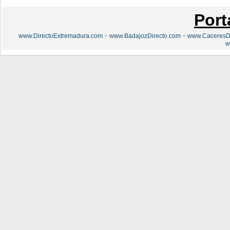
Port
-
-
www.DirectoExtremadura.com
www.BadajozDirecto.com
www.CaceresDi
w