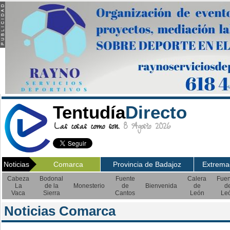
Tentudía
Directo
Las cosas como son.
8 Agosto 2026
Noticias
Comarca
Provincia de Badajoz
Extrema
Cabeza
Bodonal
Fuente
Calera
Fuen
La
de la
Monesterio
de
Bienvenida
de
d
Vaca
Sierra
Cantos
León
Le
Noticias Comarca