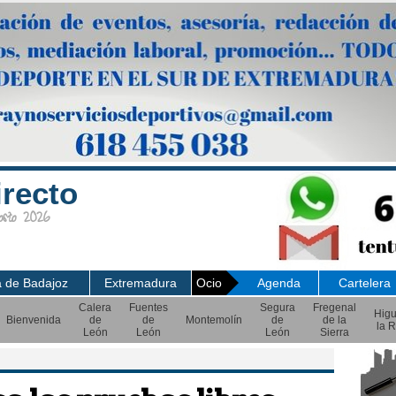
irecto
sto 2026
a de Badajoz
Extremadura
Ocio
Agenda
Cartelera
Calera
Fuentes
Segura
Fregenal
Hig
Bienvenida
de
de
Montemolín
de
de la
la R
León
León
León
Sierra