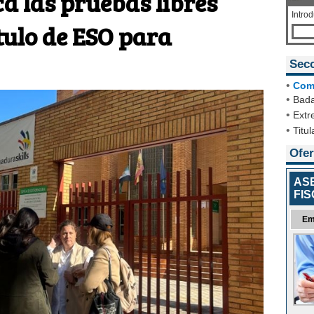
a las pruebas libres
Intro
ítulo de ESO para
Sec
•
Com
•
Bada
•
Extr
•
Titul
Ofer
AS
FI
Em