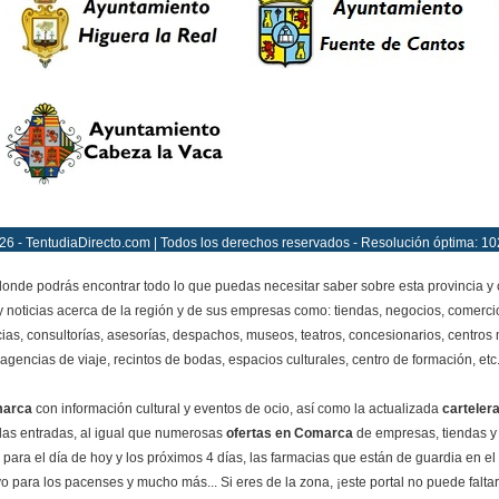
26 - TentudiaDirecto.com | Todos los derechos reservados - Resolución óptima: 10
onde podrás encontrar todo lo que puedas necesitar saber sobre esta provincia y
y noticias acerca de la región y de sus empresas como: tiendas, negocios, comercio
ias, consultorías, asesorías, despachos, museos, teatros, concesionarios, centros mé
agencias de viaje, recintos de bodas, espacios culturales, centro de formación, etc
marca
con información cultural y eventos de ocio, así como la actualizada
carteler
e las entradas, al igual que numerosas
ofertas en Comarca
de empresas, tiendas y
para el día de hoy y los próximos 4 días, las farmacias que están de guardia en el
o para los pacenses y mucho más... Si eres de la zona, ¡este portal no puede faltar e