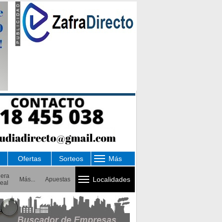
Ofertas
Sorteos
Más
uera
Localidades
Más...
Apuestas
eal