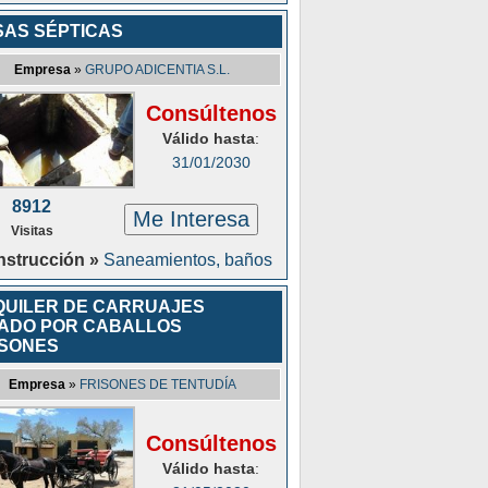
SAS SÉPTICAS
Empresa
»
GRUPO ADICENTIA S.L.
Consúltenos
Válido hasta
:
31/01/2030
8912
Me Interesa
Visitas
strucción »
Saneamientos, baños
QUILER DE CARRUAJES
RADO POR CABALLOS
ISONES
Empresa
»
FRISONES DE TENTUDÍA
Consúltenos
Válido hasta
: