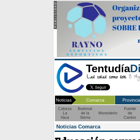
Tentudía
D
Las cosas como son.
8 Ago
Noticias
Comarca
Provinci
Cabeza
Bodonal
Fuente
La
de la
Monesterio
de
Vaca
Sierra
Cantos
Noticias Comarca