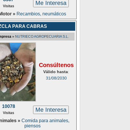
Me Interesa
Visitas
Motor »
Recambios, neumáticos
ZCLA PARA CABRAS
mpresa
»
NUTRIECO AGROPECUARIA S.L.
Consúltenos
Válido hasta
:
31/08/2030
10078
Me Interesa
Visitas
nimales »
Comida para animales,
piensos