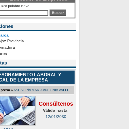
duzca palabra clave:
Buscar
ciones
arca
joz Provincia
emadura
ares
tas
ESORAMIENTO LABORAL Y
SCAL DE LA EMPRESA
presa
»
ASESORÍA MARÍA ANTONIA VALLE
Consúltenos
Válido hasta
:
12/01/2030