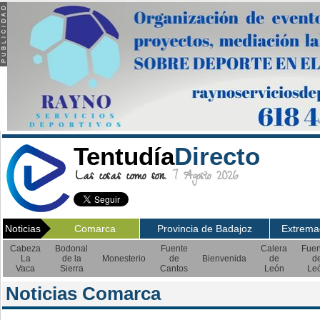
Tentudía
Directo
Las cosas como son.
7 Agosto 2026
Noticias
Comarca
Provincia de Badajoz
Extrema
Cabeza
Bodonal
Fuente
Calera
Fuen
La
de la
Monesterio
de
Bienvenida
de
d
Vaca
Sierra
Cantos
León
Le
Noticias Comarca