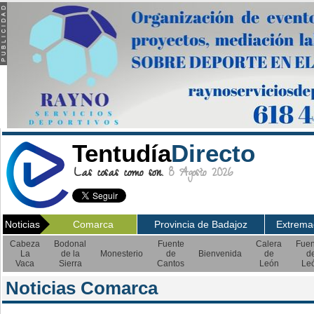
Tentudía
Directo
Las cosas como son.
8 Agosto 2026
Noticias
Comarca
Provincia de Badajoz
Extrema
Cabeza
Bodonal
Fuente
Calera
Fuen
La
de la
Monesterio
de
Bienvenida
de
d
Vaca
Sierra
Cantos
León
Le
Noticias Comarca