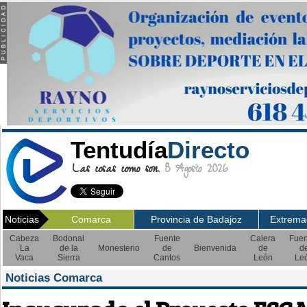
Tentudía
Directo
Las cosas como son.
8 Agosto 2026
Noticias
Comarca
Provincia de Badajoz
Extrema
Cabeza
Bodonal
Fuente
Calera
Fuen
La
de la
Monesterio
de
Bienvenida
de
d
Vaca
Sierra
Cantos
León
Le
Noticias Comarca