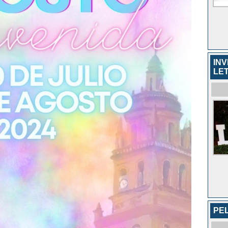
INV
LE
PE