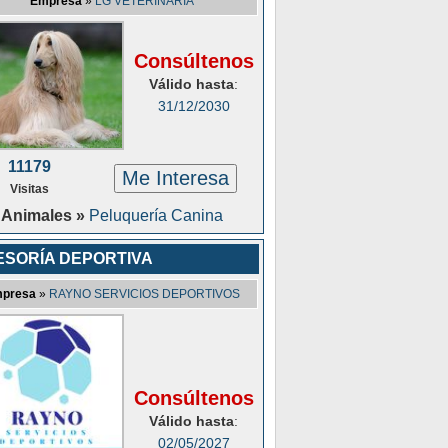
Empresa
»
LG VETERINARIA
Consúltenos
Válido hasta
:
31/12/2030
11179
Me Interesa
Visitas
Animales »
Peluquería Canina
ESORÍA DEPORTIVA
presa
»
RAYNO SERVICIOS DEPORTIVOS
Consúltenos
Válido hasta
:
02/05/2027