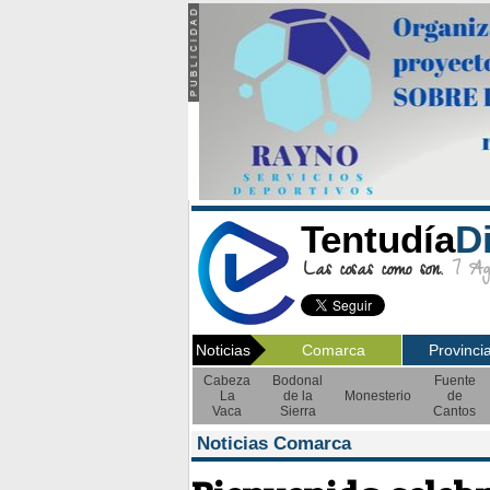
Tentudía
D
Las cosas como son.
7 Ago
Noticias
Comarca
Provinci
Cabeza
Bodonal
Fuente
La
de la
Monesterio
de
Vaca
Sierra
Cantos
Noticias Comarca