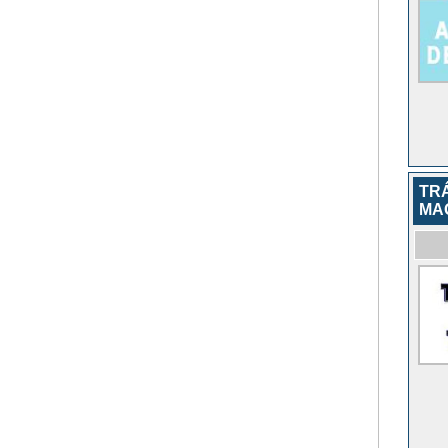
TR
MA