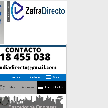
Ofertas
Sorteos
Más
uera
Localidades
Más...
Apuestas
eal