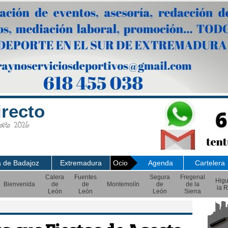
irecto
sto 2026
a de Badajoz
Extremadura
Ocio
Agenda
Cartelera
Calera
Fuentes
Segura
Fregenal
Hig
Bienvenida
de
de
Montemolín
de
de la
la R
León
León
León
Sierra