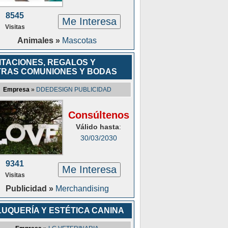
8545
Me Interesa
Visitas
Animales »
Mascotas
ITACIONES, REGALOS Y
TRAS COMUNIONES Y BODAS
Empresa
»
DDEDESIGN PUBLICIDAD
Consúltenos
Válido hasta
:
30/03/2030
9341
Me Interesa
Visitas
Publicidad »
Merchandising
LUQUERÍA Y ESTÉTICA CANINA