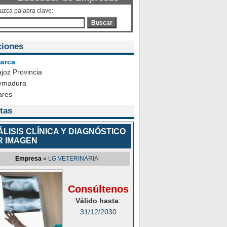
duzca palabra clave:
Buscar
ciones
arca
joz Provincia
emadura
ares
tas
LISIS CLÍNICA Y DIAGNÓSTICO
R IMAGEN
Empresa
»
LG VETERINARIA
Consúltenos
Válido hasta
:
31/12/2030