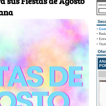
a sus Fiestas de Agosto
Intro
mana
Sec
•
Com
•
Bada
•
Extr
•
Titul
Ofer
ANÁ
PO