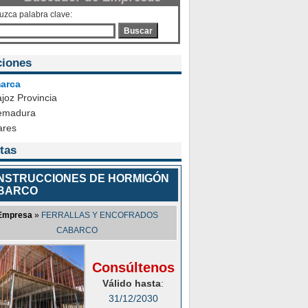
duzca palabra clave:
Buscar
ciones
arca
joz Provincia
emadura
ares
tas
NSTRUCCIONES DE HORMIGÓN
BARCO
Empresa
»
FERRALLAS Y ENCOFRADOS
CABARCO
Consúltenos
Válido hasta
:
31/12/2030