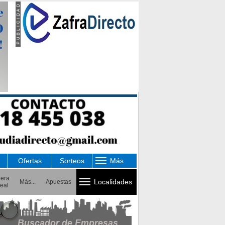
Ofertas
Sorteos
Más
uera
Localidades
Más...
Apuestas
eal