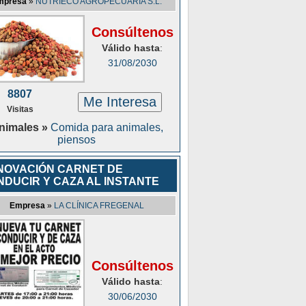
mpresa
»
NUTRIECO AGROPECUARIA S.L.
Consúltenos
Válido hasta
:
31/08/2030
8807
Me Interesa
Visitas
nimales »
Comida para animales,
piensos
NOVACIÓN CARNET DE
NDUCIR Y CAZA AL INSTANTE
Empresa
»
LA CLÍNICA FREGENAL
Consúltenos
Válido hasta
:
30/06/2030