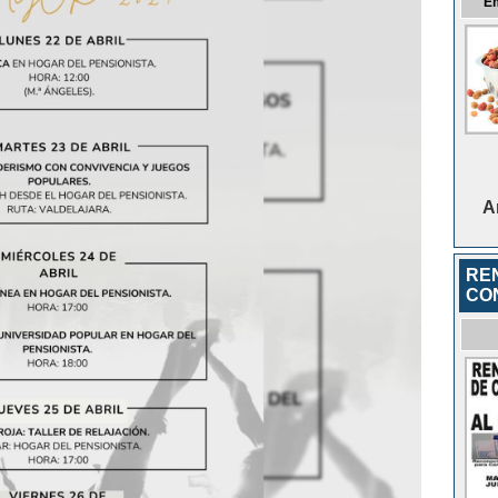
E
A
RE
CO