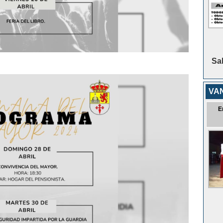
Sa
VA
E