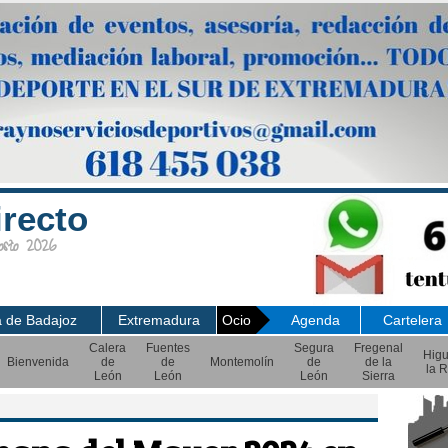
irecto
sto 2026
a de Badajoz
Extremadura
Ocio
Agenda
Cartelera
Calera
Fuentes
Segura
Fregenal
Hig
Bienvenida
de
de
Montemolín
de
de la
la R
León
León
León
Sierra