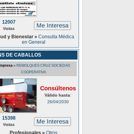
12007
Me Interesa
Visitas
lud y Bienestar »
Consulta Médica
en General
NS DE CABALLOS
mpresa
»
REMOLQUES CRUZ SOCIEDAD
COOPERATIVA
Consúltenos
Válido hasta
:
26/04/2030
15398
Me Interesa
Visitas
Profesionales »
Otros