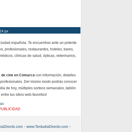
24 px
 ciudad española. Te encuentras ante un potente
s, profesionales, restaurantes, hoteles, bares,
dicos, clínicas de salud, ópticas, veterinarios,
.
a de cine en Comarca
con información, detalles
 profesionales. Del mismo modo podrás conocer
 día de hoy, múltiples sorteos semanales, tablón
ntre tus sitios web favoritos!
tas
PUBLICIDAD
-
-
iaDirecto.com
www.TentudiaDirecto.com