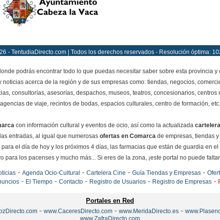
26 - TentudiaDirecto.com | Todos los derechos reservados - Resolución óptima: 10
onde podrás encontrar todo lo que puedas necesitar saber sobre esta provincia y
y noticias acerca de la región y de sus empresas como: tiendas, negocios, comercio
ias, consultorías, asesorías, despachos, museos, teatros, concesionarios, centros mé
agencias de viaje, recintos de bodas, espacios culturales, centro de formación, etc
marca
con información cultural y eventos de ocio, así como la actualizada
carteler
e las entradas, al igual que numerosas
ofertas en Comarca
de empresas, tiendas y
para el día de hoy y los próximos 4 días, las farmacias que están de guardia en el
o para los pacenses y mucho más... Si eres de la zona, ¡este portal no puede faltar e
-
-
-
-
ticias
Agenda Ocio-Cultural
Cartelera Cine
Guía Tiendas y Empresas
Ofer
-
-
-
-
-
nuncios
El Tiempo
Contacto
Registro de Usuarios
Registro de Empresas
Portales en Red
-
-
-
ozDirecto.com
www.CaceresDirecto.com
www.MeridaDirecto.es
www.Plasenc
www.ZafraDirecto.com