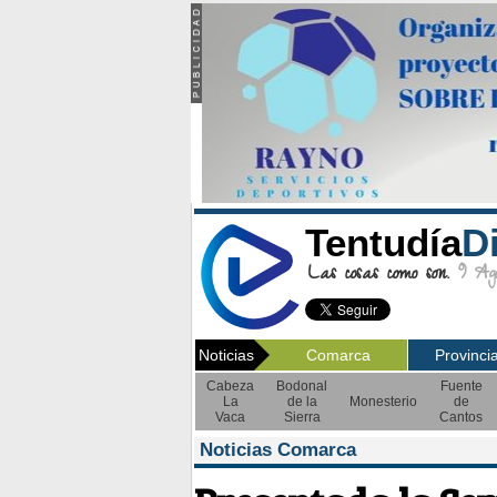
Tentudía
D
Las cosas como son.
9 Ago
Noticias
Comarca
Provinci
Cabeza
Bodonal
Fuente
La
de la
Monesterio
de
Vaca
Sierra
Cantos
Noticias Comarca