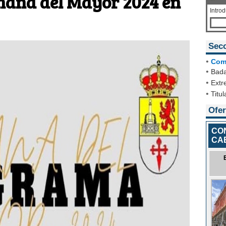
mana del Mayor 2024 en
Intro
Sec
•
Com
•
Bada
•
Extr
•
Titul
Ofer
CO
CA