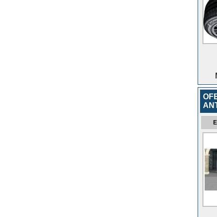
OFE
AN
E