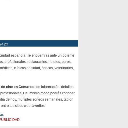
24 px
 ciudad española. Te encuentras ante un potente
s, profesionales, restaurantes, hoteles, bares,
dicos, clínicas de salud, ópticas, veterinarios,
.
a de cine en Comarca
con información, detalles
 profesionales. Del mismo modo podrás conocer
 día de hoy, múltiples sorteos semanales, tablón
ntre tus sitios web favoritos!
tas
PUBLICIDAD