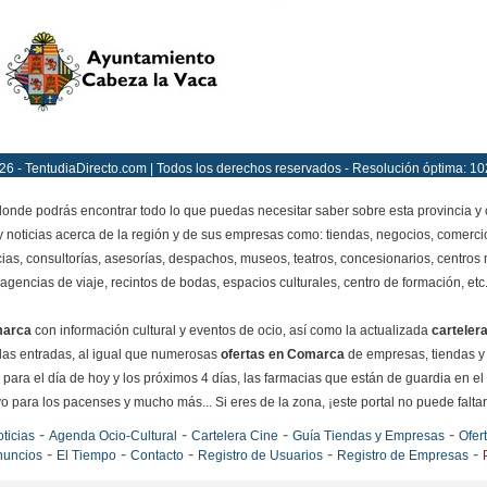
26 - TentudiaDirecto.com | Todos los derechos reservados - Resolución óptima: 10
onde podrás encontrar todo lo que puedas necesitar saber sobre esta provincia y
y noticias acerca de la región y de sus empresas como: tiendas, negocios, comercio
ias, consultorías, asesorías, despachos, museos, teatros, concesionarios, centros mé
agencias de viaje, recintos de bodas, espacios culturales, centro de formación, etc
marca
con información cultural y eventos de ocio, así como la actualizada
carteler
e las entradas, al igual que numerosas
ofertas en Comarca
de empresas, tiendas y
para el día de hoy y los próximos 4 días, las farmacias que están de guardia en el
o para los pacenses y mucho más... Si eres de la zona, ¡este portal no puede faltar e
-
-
-
-
ticias
Agenda Ocio-Cultural
Cartelera Cine
Guía Tiendas y Empresas
Ofer
-
-
-
-
-
nuncios
El Tiempo
Contacto
Registro de Usuarios
Registro de Empresas