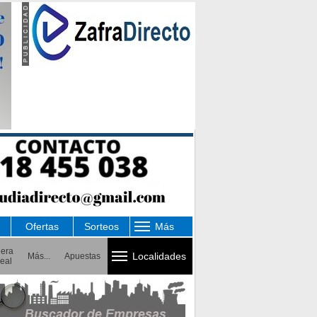
Ofertas
Sorteos
Más
uera
Localidades
Más...
Apuestas
eal