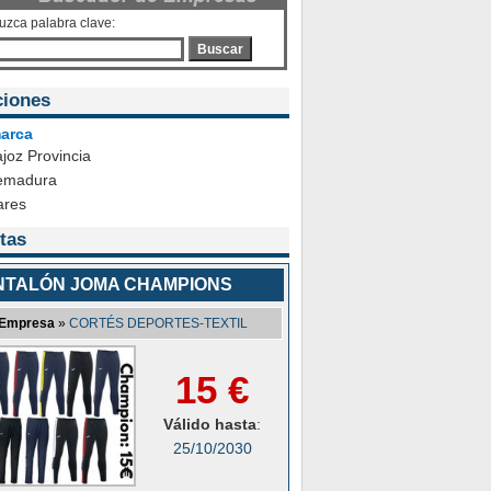
duzca palabra clave:
Buscar
ciones
arca
joz Provincia
emadura
ares
tas
NTALÓN JOMA CHAMPIONS
Empresa
»
CORTÉS DEPORTES-TEXTIL
15 €
Válido hasta
:
25/10/2030