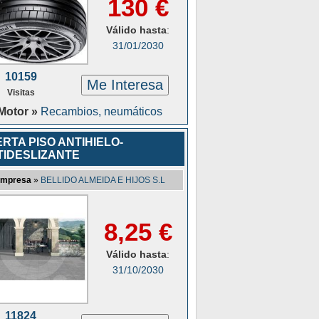
130 €
Válido hasta
:
31/01/2030
10159
Me Interesa
Visitas
Motor »
Recambios, neumáticos
RTA PISO ANTIHIELO-
TIDESLIZANTE
mpresa
»
BELLIDO ALMEIDA E HIJOS S.L
8,25 €
Válido hasta
:
31/10/2030
11824