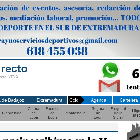
irecto
sto 2026
a de Badajoz
Extremadura
Ocio
Agenda
Cartelera
Calera
Fuentes
Segura
Fregenal
Hig
Bienvenida
de
de
Montemolín
de
de la
la R
León
León
León
Sierra