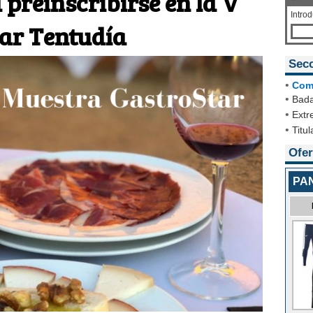
 preinscribirse en la V
Intro
ar Tentudía
Sec
•
Com
•
Bada
•
Extr
•
Titul
Ofer
PA