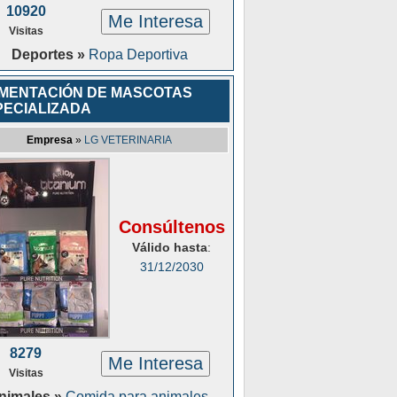
10920
Me Interesa
Visitas
Deportes »
Ropa Deportiva
IMENTACIÓN DE MASCOTAS
PECIALIZADA
Empresa
»
LG VETERINARIA
Consúltenos
Válido hasta
:
31/12/2030
8279
Me Interesa
Visitas
nimales »
Comida para animales,