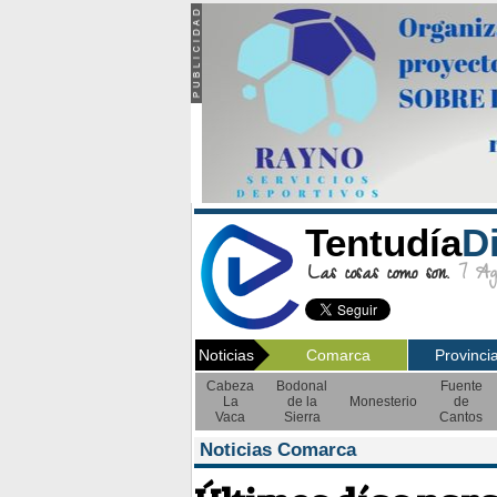
Tentudía
D
Las cosas como son.
7 Ago
Noticias
Comarca
Provinci
Cabeza
Bodonal
Fuente
La
de la
Monesterio
de
Vaca
Sierra
Cantos
Noticias Comarca