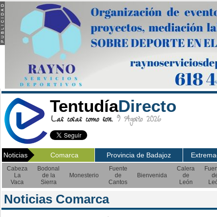
Tentudía
Directo
Las cosas como son.
9 Agosto 2026
Noticias
Comarca
Provincia de Badajoz
Extrema
Cabeza
Bodonal
Fuente
Calera
Fuen
La
de la
Monesterio
de
Bienvenida
de
d
Vaca
Sierra
Cantos
León
Le
Noticias Comarca