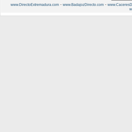
-
-
www.DirectoExtremadura.com
www.BadajozDirecto.com
www.CaceresDi
w