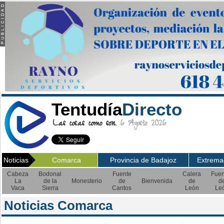
Tentudía
Directo
Las cosas como son.
6 Agosto 2026
Noticias
Comarca
Provincia de Badajoz
Extrema
Cabeza
Bodonal
Fuente
Calera
Fuen
La
de la
Monesterio
de
Bienvenida
de
d
Vaca
Sierra
Cantos
León
Le
Noticias Comarca