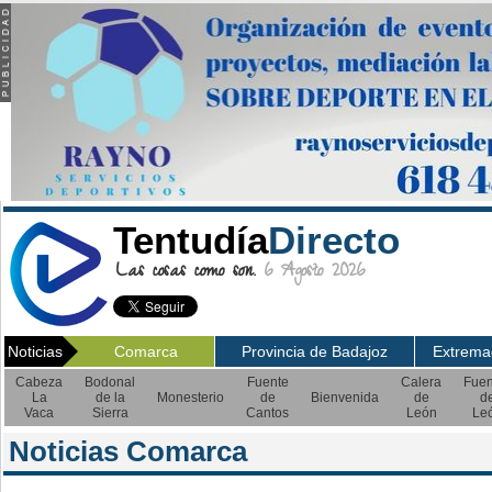
Tentudía
Directo
Las cosas como son.
6 Agosto 2026
Noticias
Comarca
Provincia de Badajoz
Extrema
Cabeza
Bodonal
Fuente
Calera
Fuen
La
de la
Monesterio
de
Bienvenida
de
d
Vaca
Sierra
Cantos
León
Le
Noticias Comarca