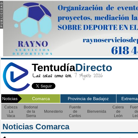
Tentudía
Directo
Las cosas como son.
7 Agosto 2026
Noticias
Comarca
Provincia de Badajoz
Extrema
Cabeza
Bodonal
Fuente
Calera
Fuen
La
de la
Monesterio
de
Bienvenida
de
d
Vaca
Sierra
Cantos
León
Le
Noticias Comarca