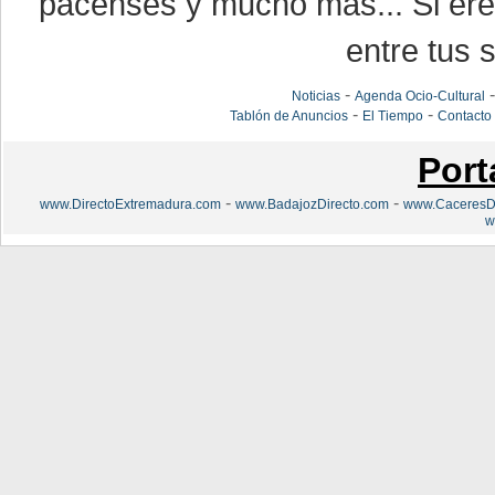
pacenses y mucho más... Si eres
entre tus s
-
Noticias
Agenda Ocio-Cultural
-
-
Tablón de Anuncios
El Tiempo
Contacto
Port
-
-
www.DirectoExtremadura.com
www.BadajozDirecto.com
www.CaceresDi
w