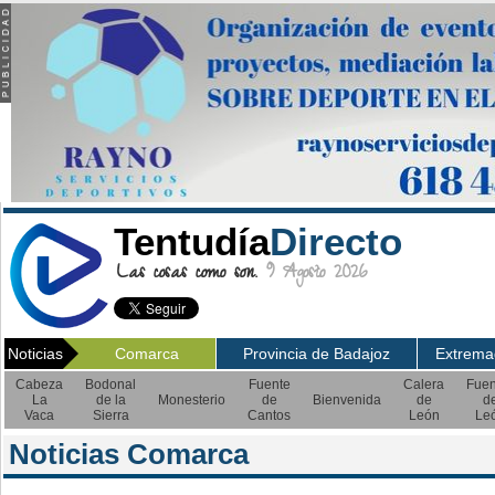
Tentudía
Directo
Las cosas como son.
9 Agosto 2026
Noticias
Comarca
Provincia de Badajoz
Extrema
Cabeza
Bodonal
Fuente
Calera
Fuen
La
de la
Monesterio
de
Bienvenida
de
d
Vaca
Sierra
Cantos
León
Le
Noticias Comarca