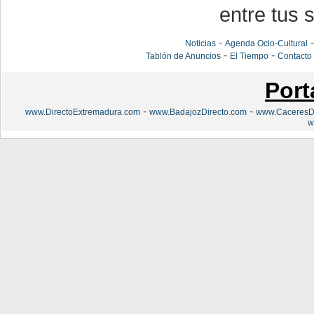
entre tus s
-
Noticias
Agenda Ocio-Cultural
-
-
Tablón de Anuncios
El Tiempo
Contacto
Port
-
-
www.DirectoExtremadura.com
www.BadajozDirecto.com
www.CaceresDi
w