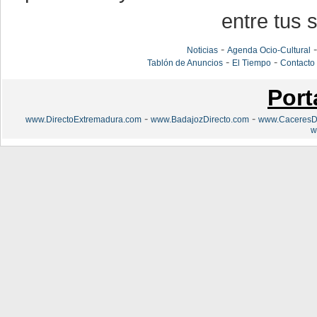
entre tus s
-
Noticias
Agenda Ocio-Cultural
-
-
Tablón de Anuncios
El Tiempo
Contacto
Port
-
-
www.DirectoExtremadura.com
www.BadajozDirecto.com
www.CaceresDi
w