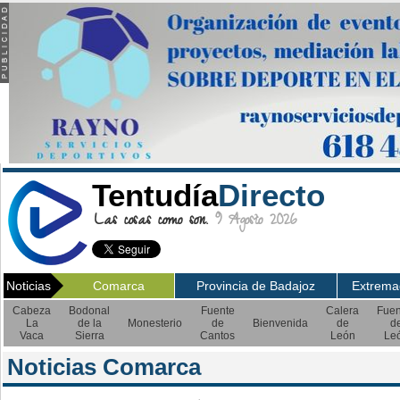
Tentudía
Directo
Las cosas como son.
9 Agosto 2026
Noticias
Comarca
Provincia de Badajoz
Extrema
Cabeza
Bodonal
Fuente
Calera
Fuen
La
de la
Monesterio
de
Bienvenida
de
d
Vaca
Sierra
Cantos
León
Le
Noticias Comarca