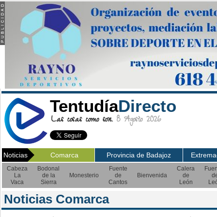
Tentudía
Directo
Las cosas como son.
8 Agosto 2026
Noticias
Comarca
Provincia de Badajoz
Extrema
Cabeza
Bodonal
Fuente
Calera
Fuen
La
de la
Monesterio
de
Bienvenida
de
d
Vaca
Sierra
Cantos
León
Le
Noticias Comarca